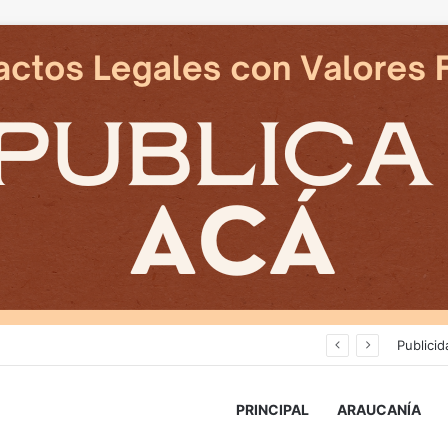
Cámaras municipales de Temuco detectaron la comercialización de tonelada y media de mercadería asiática ilegal
Publicid
PRINCIPAL
ARAUCANÍA