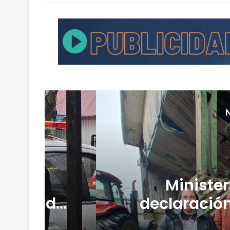
muco
Minister
 tonelada
declaració
ilegal
sistema 