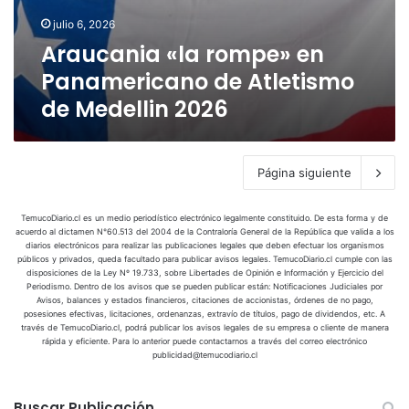
a
a
m
l
a
l
julio 6, 2026
d
p
o
l
d
a
e
Araucania «la rompe» en
s
l
e
c
»
m
Panamericano de Atletismo
e
l
h
e
e
d
o
de Medellin 2026
i
n
j
u
s
l
P
o
p
J
e
a
r
a
u
n
n
e
r
Página siguiente
e
a
a
s
2
g
e
m
d
0
o
n
e
TemucoDiario.cl es un medio periodístico electrónico legalmente constituido. De esta forma y de
e
2
s
acuerdo al dictamen N°60.513 del 2004 de la Contraloría General de la República que valida a los
L
r
l
diarios electrónicos para realizar las publicaciones legales que deben efectuar los organismos
6
D
a
i
públicos y privados, queda facultado para publicar avisos legales. TemucoDiario.cl cumple con las
m
.
e
disposiciones de la Ley Nº 19.733, sobre Libertades de Opinión e Información y Ejercicio del
A
c
u
Periodismo. Dentro de los avisos que se pueden publicar están: Notificaciones Judiciales por
p
r
a
Avisos, balances y estados financieros, citaciones de accionistas, órdenes de no pago,
n
o
a
n
posesiones efectivas, licitaciones, ordenanzas, extravío de títulos, pago de dividendos, etc. A
d
r
través de TemucoDiario.cl, podrá publicar los avisos legales de su empresa o cliente de manera
u
o
o
rápida y eficiente. Para lo anterior puede contactarnos a través del correo electrónico
t
c
d
publicidad@temucodiario.cl
e
i
a
e
n
v
n
A
M
o
Buscar Publicación