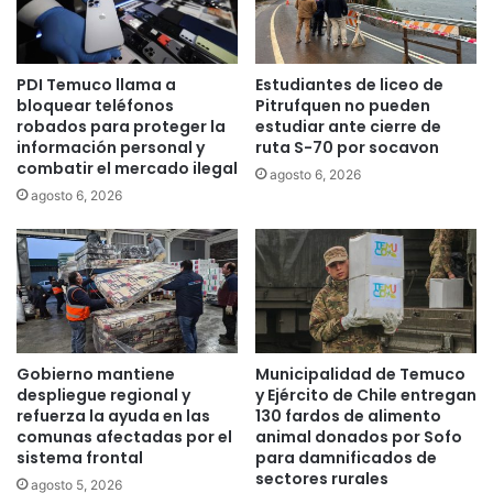
e
m
i
PDI Temuco llama a
Estudiantes de liceo de
c
bloquear teléfonos
Pitrufquen no pueden
i
robados para proteger la
estudiar ante cierre de
d
información personal y
ruta S-70 por socavon
i
combatir el mercado ilegal
agosto 6, 2026
o
agosto 6, 2026
o
c
u
r
r
i
d
o
Gobierno mantiene
Municipalidad de Temuco
e
despliegue regional y
y Ejército de Chile entregan
n
refuerza la ayuda en las
130 fardos de alimento
comunas afectadas por el
animal donados por Sofo
L
sistema frontal
para damnificados de
a
sectores rurales
b
agosto 5, 2026