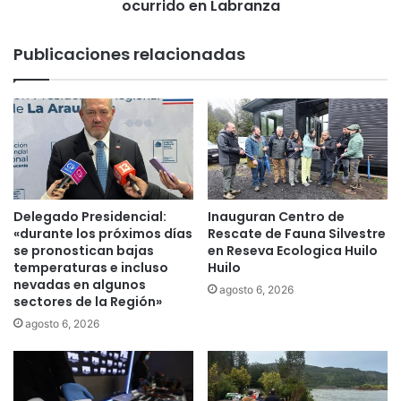
ocurrido en Labranza
r
m
a
Publicaciones relacionadas
l
i
z
a
r
á
a
i
m
Delegado Presidencial:
Inauguran Centro de
p
«durante los próximos días
Rescate de Fauna Silvestre
u
se pronostican bajas
en Reseva Ecologica Huilo
temperaturas e incluso
Huilo
t
nevadas en algunos
a
agosto 6, 2026
sectores de la Región»
d
o
agosto 6, 2026
p
o
r
f