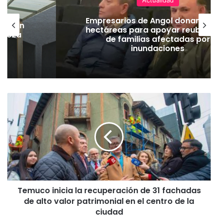
Actualidad
Empresarios de Angol donan cua
lación
hectáreas para apoyar reubicac
hueza
de familias afectadas por
pó
inundaciones
T
e
m
u
c
o
i
n
i
Temuco inicia la recuperación de 31 fachadas
c
de alto valor patrimonial en el centro de la
i
a
ciudad