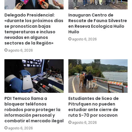
P
a
D
d
I
Delegado Presidencial:
Inauguran Centro de
a
y
«durante los próximos días
Rescate de Fauna Silvestre
s
p
se pronostican bajas
en Reseva Ecologica Huilo
d
e
temperaturas e incluso
Huilo
e
nevadas en algunos
r
agosto 6, 2026
sectores de la Región»
a
s
l
o
agosto 6, 2026
t
n
o
a
v
l
a
p
l
o
o
l
r
i
PDI Temuco llama a
Estudiantes de liceo de
p
c
bloquear teléfonos
Pitrufquen no pueden
a
i
robados para proteger la
estudiar ante cierre de
t
a
información personal y
ruta S-70 por socavon
r
l
combatir el mercado ilegal
agosto 6, 2026
i
e
agosto 6, 2026
m
n