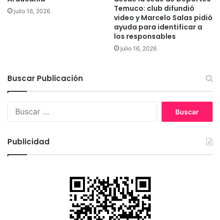
Temuco: club difundió
julio 16, 2026
video y Marcelo Salas pidió
ayuda para identificar a
los responsables
julio 16, 2026
Buscar Publicación
B
u
s
c
Publicidad
a
r
: