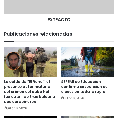
e
T
T
O
e
m
EXTRACTO
u
c
Publicaciones relacionadas
o
r
e
t
o
r
n
a
a
La caída de “El Rana”: el
SEREMI de Educacion
c
presunto autor material
confirma suspension de
l
del crimen del cabo Naín
clases en toda la region
a
fue detenido tras balear a
julio 16, 2026
dos carabineros
s
e
julio 16, 2026
s