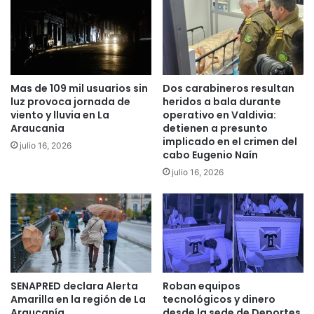
e
l
l
u
n
e
Mas de 109 mil usuarios sin
Dos carabineros resultan
s
luz provoca jornada de
heridos a bala durante
viento y lluvia en La
operativo en Valdivia:
Araucania
detienen a presunto
implicado en el crimen del
julio 16, 2026
cabo Eugenio Naín
julio 16, 2026
SENAPRED declara Alerta
Roban equipos
Amarilla en la región de La
tecnológicos y dinero
Araucanía
desde la sede de Deportes