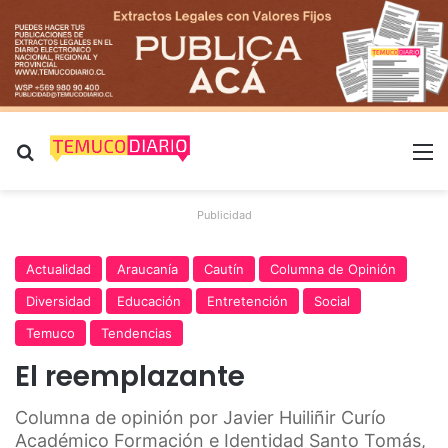
Buscar por
M
Publicidad
Actualidad
Araucanía
Cautín
Columna de Opinión
Diversidad
Educación
Entretención
Social
Temuco
Tendencias
El reemplazante
Columna de opinión por Javier Huiliñir Curío
Académico Formación e Identidad Santo Tomás,