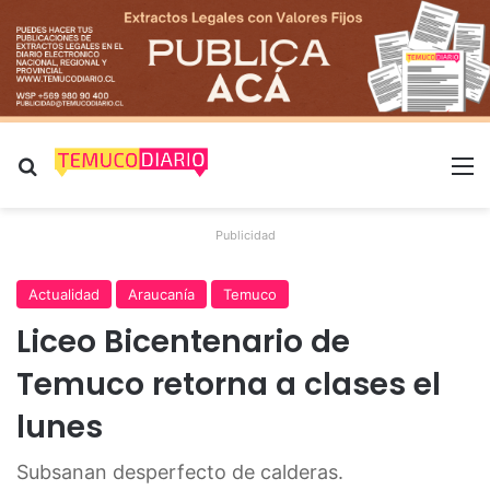
Buscar por
M
Publicidad
Actualidad
Araucanía
Temuco
Liceo Bicentenario de
Temuco retorna a clases el
lunes
Subsanan desperfecto de calderas.