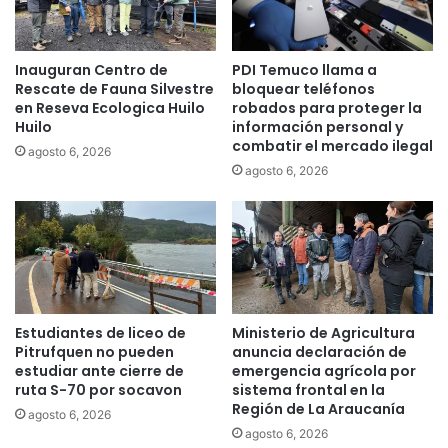
r
a
d
Inauguran Centro de
PDI Temuco llama a
e
Rescate de Fauna Silvestre
bloquear teléfonos
l
en Reseva Ecologica Huilo
robados para proteger la
a
Huilo
información personal y
F
combatir el mercado ilegal
agosto 6, 2026
i
agosto 6, 2026
s
c
a
l
i
a
Estudiantes de liceo de
Ministerio de Agricultura
Pitrufquen no pueden
anuncia declaración de
estudiar ante cierre de
emergencia agrícola por
ruta S-70 por socavon
sistema frontal en la
Región de La Araucanía
agosto 6, 2026
agosto 6, 2026