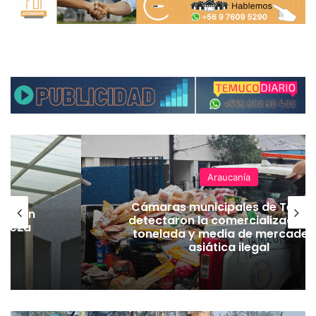
Araucanía
Cámaras municipales de Temu
lación
detectaron la comercialización
hueza
tonelada y media de mercader
pó
asiática ilegal