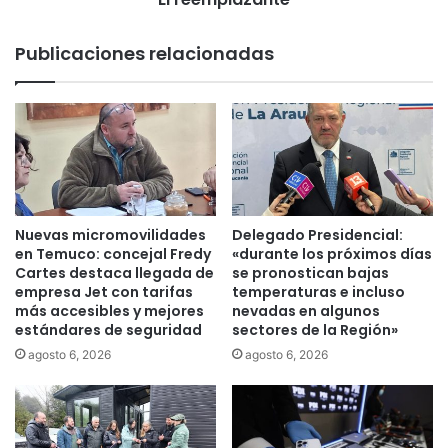
o
a
n
n
Publicaciones relacionadas
t
t
r
e
o
l
a
d
o
p
o
Nuevas micromovilidades
Delegado Presidencial:
r
en Temuco: concejal Fredy
«durante los próximos días
C
Cartes destaca llegada de
se pronostican bajas
A
empresa Jet con tarifas
temperaturas e incluso
más accesibles y mejores
nevadas en algunos
M
estándares de seguridad
sectores de la Región»
e
n
agosto 6, 2026
agosto 6, 2026
l
a
m
i