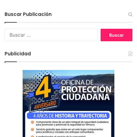
Buscar Publicación
B
u
s
c
Publicidad
a
r
: