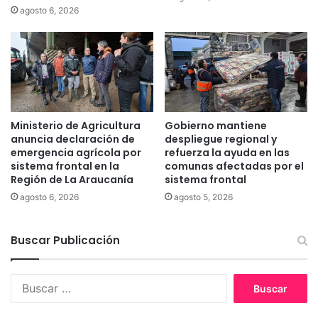
o
agosto 6, 2026
d
e
y
s
t
á
b
i
e
n
Ministerio de Agricultura
Gobierno mantiene
:
anuncia declaración de
despliegue regional y
l
emergencia agrícola por
refuerza la ayuda en las
sistema frontal en la
comunas afectadas por el
a
Región de La Araucanía
sistema frontal
u
r
agosto 6, 2026
agosto 5, 2026
g
e
Buscar Publicación
n
c
i
B
a
u
d
s
e