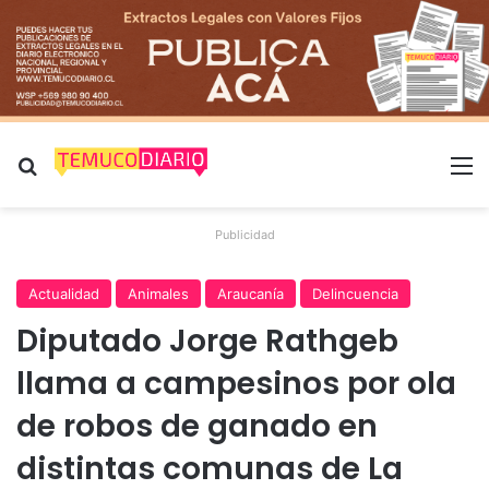
Buscar por
M
Publicidad
Actualidad
Animales
Araucanía
Delincuencia
Diputado Jorge Rathgeb
llama a campesinos por ola
de robos de ganado en
distintas comunas de La