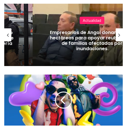
Actualidad
emuco
Empresarios de Angol donan cua
ión de
hectáreas para apoyar reubicac
dería
de familias afectadas por
inundaciones
G
r
a
n
F
e
s
t
i