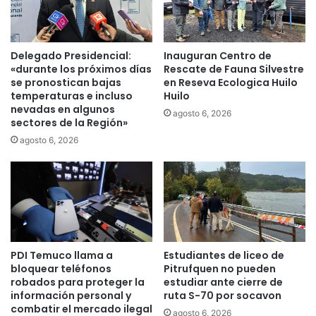
e
u
l
a
l
n
&
d
Delegado Presidencial:
Inauguran Centro de
R
o
«durante los próximos días
Rescate de Fauna Silvestre
a
l
se pronostican bajas
en Reseva Ecologica Huilo
n
temperaturas e incluso
Huilo
a
nevadas en algunos
d
I
agosto 6, 2026
sectores de la Región»
y
A
S
t
agosto 6, 2026
u
e
m
d
a
i
n
c
a
e
E
q
y
u
PDI Temuco llama a
Estudiantes de liceo de
c
e
bloquear teléfonos
Pitrufquen no pueden
i
t
robados para proteger la
estudiar ante cierre de
&
o
información personal y
ruta S-70 por socavon
C
d
combatir el mercado ilegal
agosto 6, 2026
o