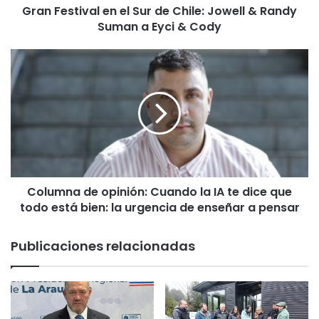
Gran Festival en el Sur de Chile: Jowell & Randy
v
Suman a Eyci & Cody
a
l
e
C
n
o
e
l
l
u
S
m
u
n
r
a
d
d
e
e
C
Columna de opinión: Cuando la IA te dice que
o
h
todo está bien: la urgencia de enseñar a pensar
p
i
i
l
n
Publicaciones relacionadas
e
i
:
ó
J
n
o
:
w
C