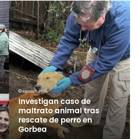
I
n
v
e
s
t
i
g
a
n
c
a
s
o
agosto 1, 2026
d
Investigan caso de
e
m
maltrato animal tras
a
rescate de perro en
l
Gorbea
t
r