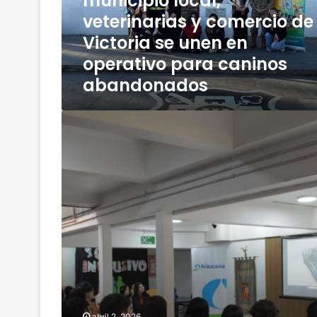
municipio local,
i
n
e
veterinarias y comercio de
e
t
s
r
Victoria se unen en
o
e
n
L
v
operativo para caninos
o
o
a
d
abandonados
g
E
e
í
c
L
s
o
D
a
t
l
i
A
i
o
r
r
c
g
i
a
o
i
g
u
N
c
e
c
°
a
n
a
3
H
t
n
,
u
e
í
m
i
s
a
u
l
s
i
n
o
o
m
i
H
c
p
c
u
i
u
abril 2, 2026