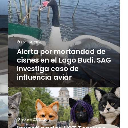
I
o
p
n
r
e
f
m
r
l
o
r
u
r
o
e
t
e
n
a
n
abril 14, 2026
z
n
G
Alerta por mortandad de
a
d
o
A
a
cisnes en el Lago Budi. SAG
r
v
d
b
investiga caso de
i
d
e
a
influencia aviar
e
a
r
c
a
i
I
l
s
n
p
n
v
l
e
e
a
s
s
n
e
febrero 23, 2026
t
t
n
i