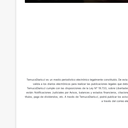
m
a
a
y
o
e
l
c
r
n
e
o
a
f
s
m
n
r
y
e
m
e
m
r
e
n
a
c
s
t
s
i
d
a
c
o
e
r
o
d
l
l
t
e
a
a
a
V
g
s
s
i
u
TemucoDiario.cl es un medio periodístico electrónico legalmente constituido. De es
o
:
c
valida a los diarios electrónicos para realizar las publicaciones legales que de
a
b
c
TemucoDiario.cl cumple con las disposiciones de la Ley Nº 19.733, sobre Libertades
t
e
r
están: Notificaciones Judiciales por Avisos, balances y estados financieros, citacio
ó
o
n
títulos, pago de dividendos, etc. A través de TemucoDiario.cl, podrá publicar los avis
e
m
r
a través del correo el
V
p
o
i
i
o
p
a
l
b
r
s
l
l
o
e
a