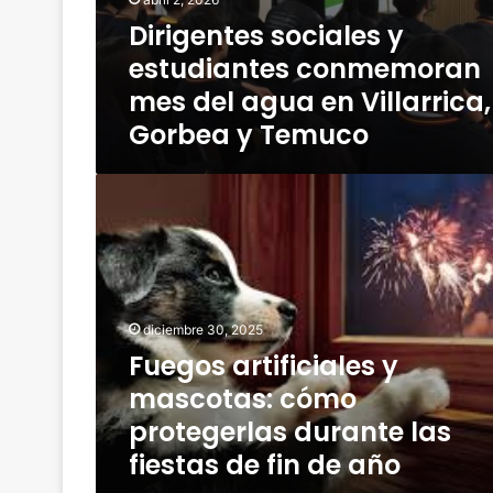
i
i
a
l
Dirigentes sociales y
p
l
l
s
i
o
e
estudiantes conmemoran
a
o
s
i
mes del agua en Villarrica,
l
y
n
o
Gorbea y Temuco
e
é
c
s
d
a
t
i
F
l
u
t
u
,
d
o
e
v
i
p
g
e
a
r
o
t
n
o
s
e
t
g
a
r
diciembre 30, 2025
e
r
r
i
Fuegos artificiales y
s
a
t
n
c
m
mascotas: cómo
i
a
o
a
f
r
protegerlas durante las
n
p
i
i
m
fiestas de fin de año
a
c
a
e
r
i
s