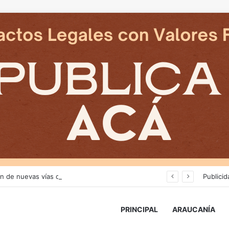
Avanza construcción de nuevas vías del proyecto de extensión Tren Temuco-Gorbea
Publicid
PRINCIPAL
ARAUCANÍA