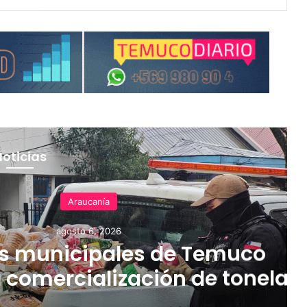
Noticias
Araucanía
agosto 6, 2026
 municipales de Temuco
a comercialización de tonelad
 mercadería asiática ilegal