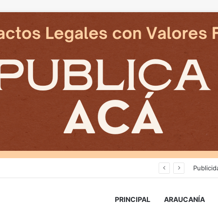
Deportes Temuco termina relación contractual con Arturo Sanhueza tras derrota ante Copiapó
Publicid
PRINCIPAL
ARAUCANÍA