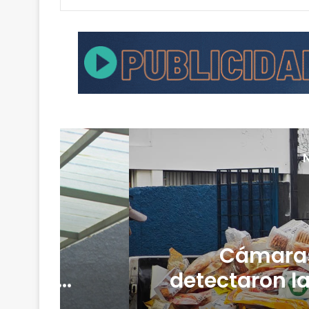
ción
Cámaras
a tras
detectaron l
y media de