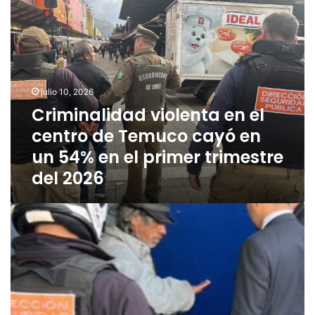
r
i
m
i
n
a
julio 10, 2026
l
Criminalidad violenta en el
i
centro de Temuco cayó en
d
a
un 54% en el primer trimestre
d
del 2026
v
i
o
C
l
á
e
m
n
a
t
r
a
a
e
s
n
y