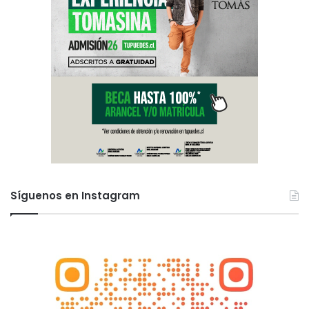
c
o
d
e
l
a
L
e
y
2
0
.
0
0
Síguenos en Instagram
0