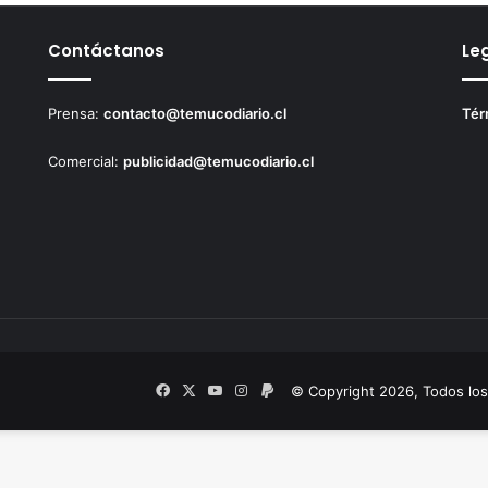
Contáctanos
Le
Prensa:
contacto@temucodiario.cl
Tér
Comercial:
publicidad@temucodiario.cl
Facebook
X
YouTube
Instagram
PayPal
© Copyright 2026, Todos lo