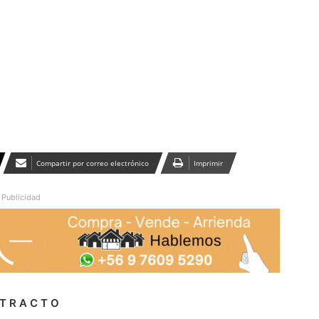
Publicidad
Compartir por correo electrónico
Imprimir
Publicidad
 T R A C T O