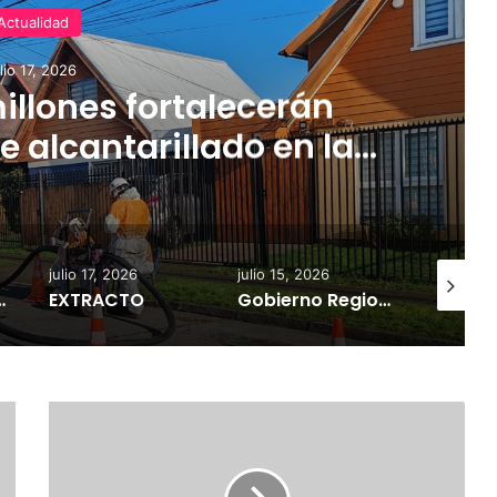
Actualidad
ulio 17, 2026
illones fortalecerán
e alcantarillado en la
egión
julio 17, 2026
julio 15, 2026
julio 18, 
de producción agrícola ante avance del sistema frontal
EXTRACTO
Gobierno Regional de la Araucanía traspasará más de $5 mil millones a Sercotec para fortalecer emprendimientos femeninos
EXTRA
E
X
T
R