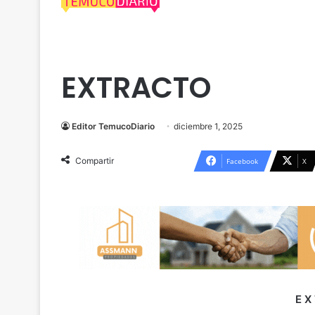
Cautín
Extractos Legales
Freire
EXTRACTO
Editor TemucoDiario
diciembre 1, 2025
Compartir
Facebook
X
E X