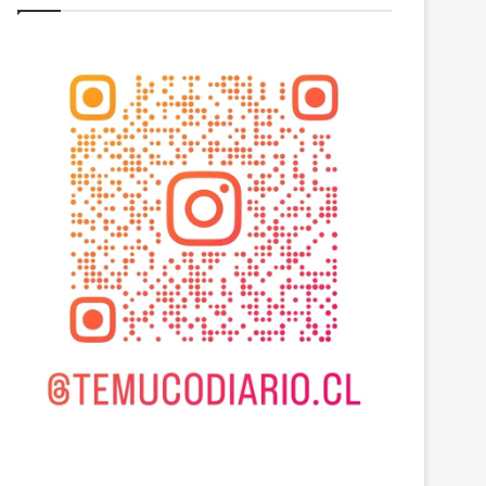
Actualidad
julio 17, 2026
Ministerio de Agricult
monitoreo en zonas rurales
agrícola ante avance del 
2026
julio 17, 2026
julio 17, 2026
CTO
Más de $3 mil millones fortalecerán infraestructura de alcantarillado en la región
Ministerio de Agricultura mantiene monitoreo en zonas rurales y de producción agrícola ante avance del sistema frontal