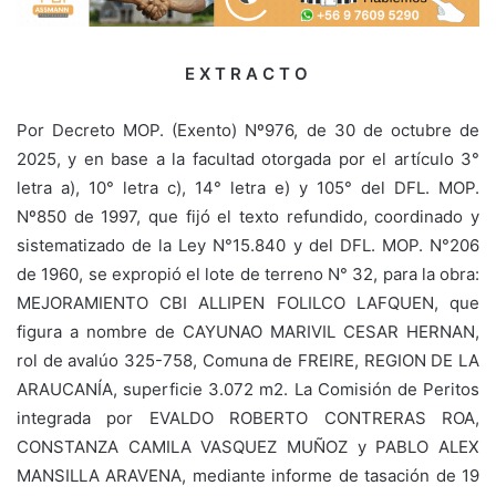
E X T R A C T O
Por Decreto MOP. (Exento) Nº976, de 30 de octubre de
2025, y en base a la facultad otorgada por el artículo 3°
letra a), 10° letra c), 14° letra e) y 105° del DFL. MOP.
Nº850 de 1997, que fijó el texto refundido, coordinado y
sistematizado de la Ley N°15.840 y del DFL. MOP. N°206
de 1960, se expropió el lote de terreno N° 32, para la obra:
MEJORAMIENTO CBI ALLIPEN FOLILCO LAFQUEN, que
figura a nombre de CAYUNAO MARIVIL CESAR HERNAN,
rol de avalúo 325-758, Comuna de FREIRE, REGION DE LA
ARAUCANÍA, superficie 3.072 m2. La Comisión de Peritos
integrada por EVALDO ROBERTO CONTRERAS ROA,
CONSTANZA CAMILA VASQUEZ MUÑOZ y PABLO ALEX
MANSILLA ARAVENA, mediante informe de tasación de 19