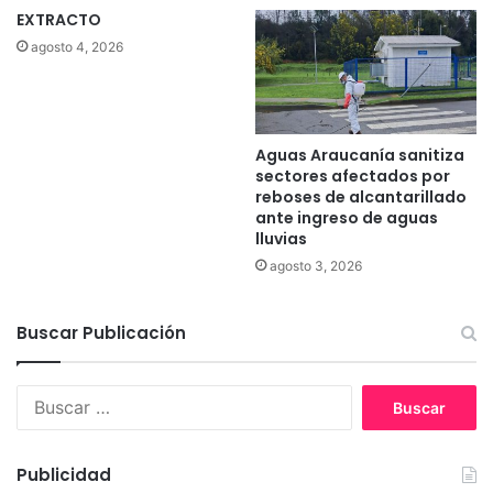
EXTRACTO
agosto 4, 2026
Aguas Araucanía sanitiza
sectores afectados por
reboses de alcantarillado
ante ingreso de aguas
lluvias
agosto 3, 2026
Buscar Publicación
B
u
s
c
Publicidad
a