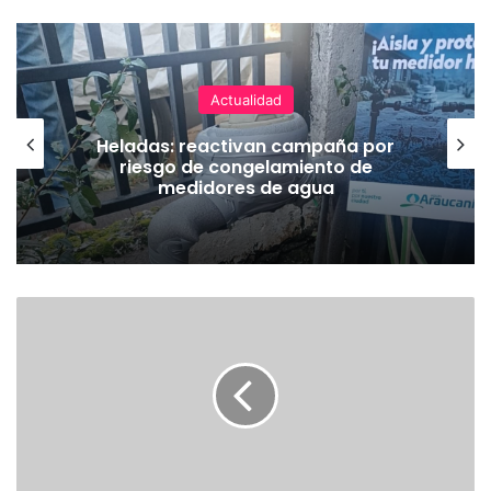
Actualidad
Heladas: reactivan campaña por
riesgo de congelamiento de
medidores de agua
E
X
T
R
A
C
T
O