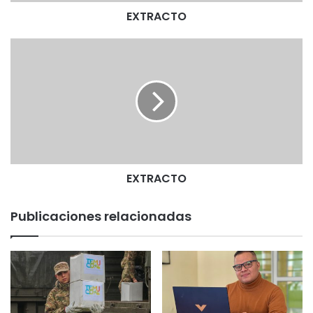
EXTRACTO
E
X
T
R
A
C
T
O
EXTRACTO
Publicaciones relacionadas