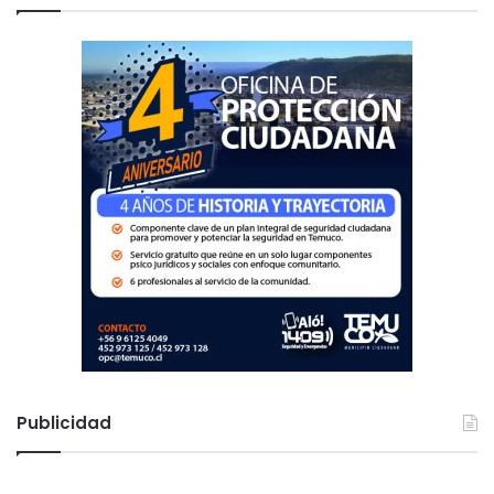
r
:
Publicidad