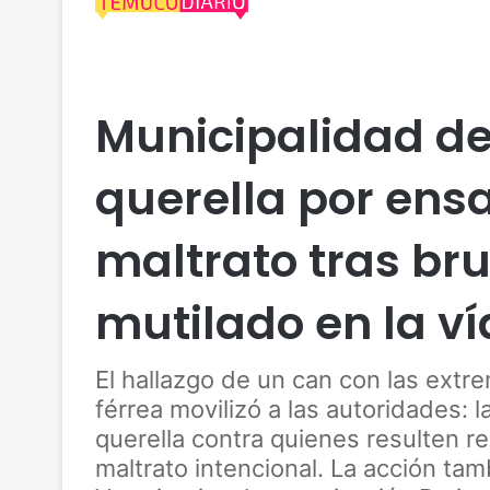
Actualidad
Animales
Cautín
Delincuencia
J
Municipalidad d
querella por ens
maltrato tras bru
mutilado en la ví
El hallazgo de un can con las extr
férrea movilizó a las autoridades:
querella contra quienes resulten r
maltrato intencional. La acción tam