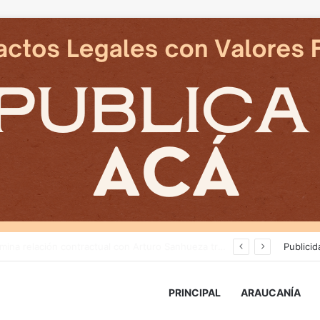
Cámaras municipales de Temuco detectaron la comercialización de tonelada y media de mercadería asiática ilegal
Publicid
PRINCIPAL
ARAUCANÍA