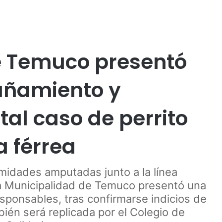
Publicidad
udicial
PDI
Policial
Social
Temuco
Tendencias
e Temuco presentó
añamiento y
tal caso de perrito
a férrea
emidades amputadas junto a la línea
 la Municipalidad de Temuco presentó una
esponsables, tras confirmarse indicios de
bién será replicada por el Colegio de