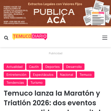
Buscar por
M
Publicidad
Actualidad
Cautín
Deportes
Desarrollo
Entretención
Espectáculos
Nacional
Temuco
Tendencias
Turismo
Temuco lanza la Maratón y
Triatlón 2026: dos eventos