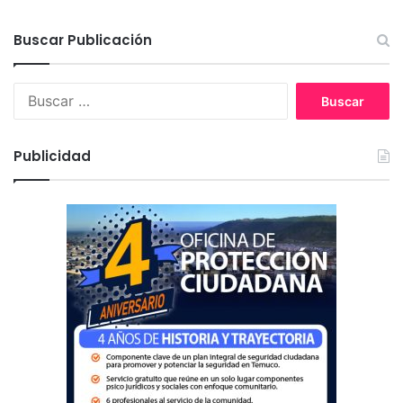
Buscar Publicación
B
u
s
c
Publicidad
a
r
: