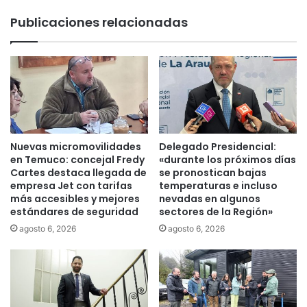
o
Publicaciones relacionadas
p
r
o
g
r
e
s
i
s
Nuevas micromovilidades
Delegado Presidencial:
m
en Temuco: concejal Fredy
«durante los próximos días
o
Cartes destaca llegada de
se pronostican bajas
empresa Jet con tarifas
temperaturas e incluso
más accesibles y mejores
nevadas en algunos
estándares de seguridad
sectores de la Región»
agosto 6, 2026
agosto 6, 2026