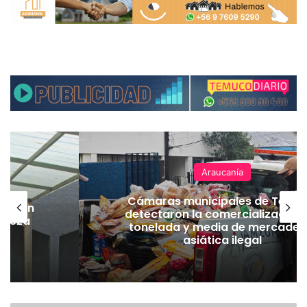
Araucanía
Cámaras municipales de Temu
lación
detectaron la comercialización
hueza
tonelada y media de mercader
pó
asiática ilegal