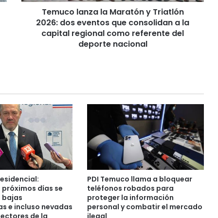
n
Temuco lanza la Maratón y Triatlón
z
2026: dos eventos que consolidan a la
a
l
capital regional como referente del
a
deporte nacional
M
a
r
a
t
ó
n
y
T
r
i
a
t
esidencial:
PDI Temuco llama a bloquear
l
s próximos días se
teléfonos robados para
ó
 bajas
proteger la información
n
s e incluso nevadas
personal y combatir el mercado
ectores de la
ilegal
2