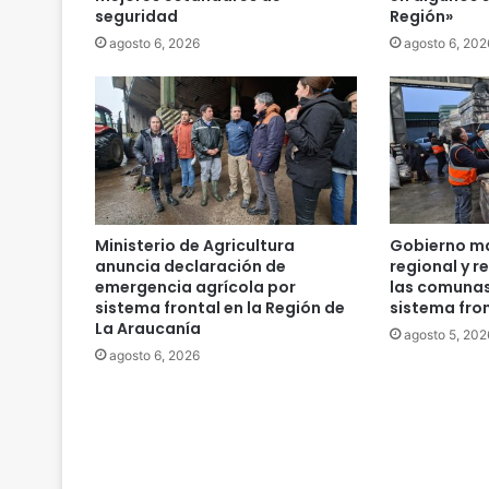
seguridad
Región»
i
a
agosto 6, 2026
agosto 6, 202
s
i
r
r
e
g
u
l
Ministerio de Agricultura
Gobierno ma
a
anuncia declaración de
regional y r
r
emergencia agrícola por
las comunas
i
sistema frontal en la Región de
sistema fro
d
La Araucanía
agosto 5, 202
a
agosto 6, 2026
d
e
s
e
n
e