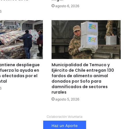
0
agosto 6, 2026
2
6
6
:
d
o
s
e
v
e
ntiene despliegue
Municipalidad de Temuco y
n
efuerza la ayuda en
Ejército de Chile entregan 130
t
 afectadas por el
fardos de alimento animal
o
ntal
donados por Sofo para
s
damnificados de sectores
6
q
rurales
u
agosto 5, 2026
e
c
o
Colaboración Voluntaria
n
s
Haz un Aporte