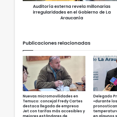
a
Auditoría externa revela millonarias
e
irregularidades en el Gobierno de La
x
t
Araucanía
e
r
n
a
Publicaciones relacionadas
r
e
v
e
l
a
m
i
l
l
Nuevas micromovilidades en
Delegado Pr
o
Temuco: concejal Fredy Cartes
«durante lo
n
destaca llegada de empresa
pronostican
a
Jet con tarifas más accesibles y
temperatura
mejores estándares de
en algunos s
r