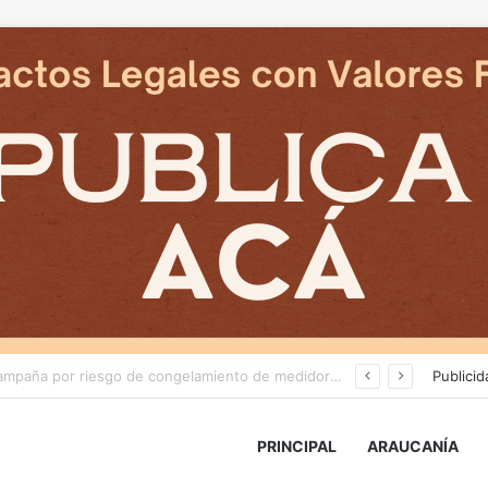
Deportes Temuco termina relación contractual con Arturo Sanhueza tras derrota ante Copiapó
Publicid
PRINCIPAL
ARAUCANÍA