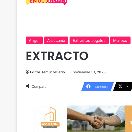
Angol
Araucanía
Extractos Legales
Malleco
EXTRACTO
Editor TemucoDiario
noviembre 13, 2025
Compartir
Facebook
X