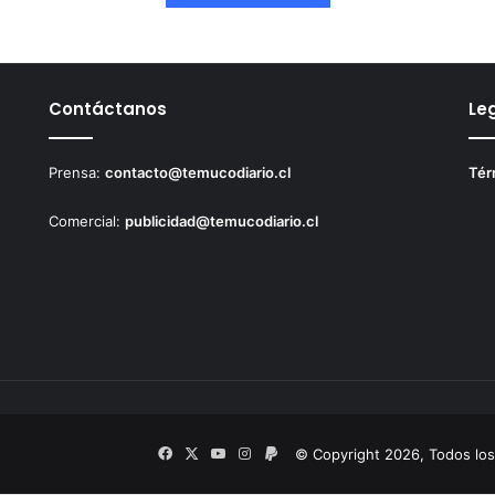
o
l
i
d
a
Contáctanos
Le
n
a
Prensa:
contacto@temucodiario.cl
Tér
l
a
c
Comercial:
publicidad@temucodiario.cl
a
p
i
t
a
l
r
e
g
i
Facebook
X
YouTube
Instagram
PayPal
© Copyright 2026, Todos lo
o