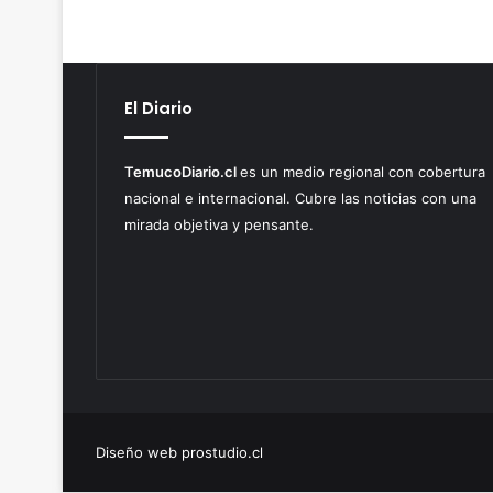
l
G
o
b
i
El Diario
e
r
TemucoDiario.cl
es un medio regional con cobertura
n
o
nacional e internacional. Cubre las noticias con una
d
mirada objetiva y pensante.
e
L
a
A
r
a
u
c
a
n
Diseño web prostudio.cl
í