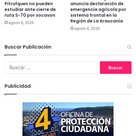
e
a
Pitrufquen no pueden
anuncia declaración de
m
r
estudiar ante cierre de
emergencia agrícola por
a
ruta S-70 por socavon
sistema frontal en la
q
s
Región de La Araucanía
u
agosto 6, 2026
d
e
agosto 6, 2026
e
l
s
a
a
Buscar Publicación
c
l
u
u
e
B
d
n
u
s
t
s
i
a
c
n
s
Publicidad
a
s
a
r
a
l
:
l
g
i
a
r
m
d
á
e
s
c
b