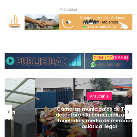
Publicidad
Araucanía
Cámaras municipales de Temu
lación
detectaron la comercialización
hueza
tonelada y media de mercader
pó
asiática ilegal