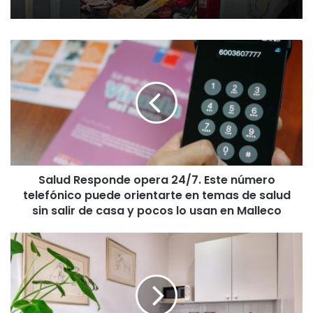
S
a
l
u
d
R
e
s
p
Salud Responde opera 24/7. Este número
o
telefónico puede orientarte en temas de salud
n
d
sin salir de casa y pocos lo usan en Malleco
e
o
N
p
u
e
e
r
v
a
o
2
a