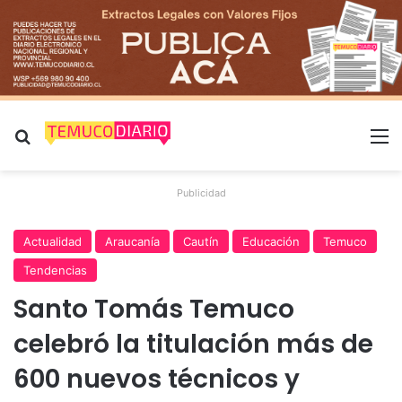
Buscar por
M
Publicidad
Actualidad
Araucanía
Cautín
Educación
Temuco
Tendencias
Santo Tomás Temuco
celebró la titulación más de
600 nuevos técnicos y