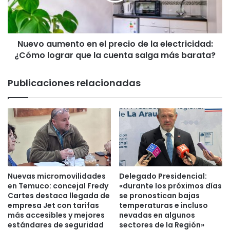
4
u
/
m
7
e
.
Nuevo aumento en el precio de la electricidad:
n
E
¿Cómo lograr que la cuenta salga más barata?
t
s
o
t
e
Publicaciones relacionadas
e
n
n
e
ú
l
m
p
e
r
r
e
o
c
t
i
e
o
Nuevas micromovilidades
Delegado Presidencial:
l
d
en Temuco: concejal Fredy
«durante los próximos días
e
e
Cartes destaca llegada de
se pronostican bajas
f
empresa Jet con tarifas
temperaturas e incluso
l
ó
más accesibles y mejores
nevadas en algunos
a
estándares de seguridad
sectores de la Región»
n
e