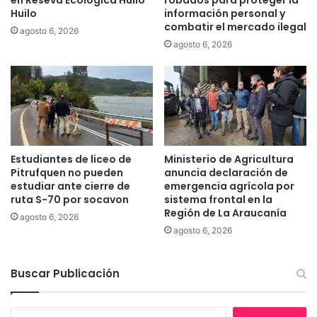
c
m
Huilo
información personal y
n
á
combatir el mercado ilegal
agosto 6, 2026
i
s
agosto 6, 2026
c
T
o
e
s
m
y
u
p
c
r
o
o
p
f
a
Estudiantes de liceo de
Ministerio de Agricultura
e
r
Pitrufquen no pueden
anuncia declaración de
s
t
estudiar ante cierre de
emergencia agrícola por
i
i
ruta S-70 por socavon
sistema frontal en la
o
Región de La Araucanía
c
agosto 6, 2026
n
i
agosto 6, 2026
a
p
l
a
e
r
Buscar Publicación
s
o
n
B
d