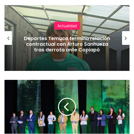
Actualidad
Deportes Temuco termina relación
contractual con Arturo Sanhueza
tras derrota ante Copiapó
S
a
n
t
o
T
o
m
á