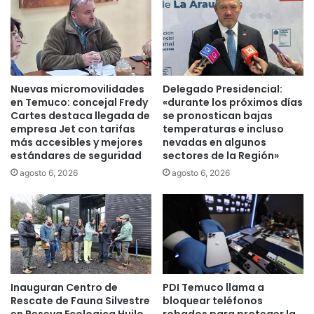
a
:
c
E
i
s
ó
t
n
u
m
d
Nuevas micromovilidades
Delegado Presidencial:
á
i
en Temuco: concejal Fredy
«durante los próximos días
s
a
Cartes destaca llegada de
se pronostican bajas
d
n
empresa Jet con tarifas
temperaturas e incluso
e
más accesibles y mejores
nevadas en algunos
t
estándares de seguridad
sectores de la Región»
6
e
0
s
agosto 6, 2026
agosto 6, 2026
0
d
n
e
u
S
e
a
v
n
o
t
s
o
Inauguran Centro de
PDI Temuco llama a
t
T
Rescate de Fauna Silvestre
bloquear teléfonos
é
o
en Reseva Ecologica Huilo
robados para proteger la