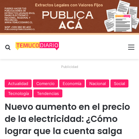
Buscar por
M
Publicidad
Actualidad
Comercio
Economía
Nacional
Social
Tecnología
Tendencias
Nuevo aumento en el precio
de la electricidad: ¿Cómo
lograr que la cuenta salga