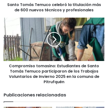
Santo Tomás Temuco celebró la titulación más
s
de 600 nuevos técnicos y profesionales
T
e
m
C
u
o
c
m
o
p
c
r
e
o
l
m
e
i
b
s
r
Compromiso tomasino: Estudiantes de Santo
o
ó
Tomás Temuco participaron de los Trabajos
t
l
o
Voluntarios de Invierno 2025 en la comuna de
a
m
Pitrufquén
t
a
i
s
Publicaciones relacionadas
t
i
u
n
l
o