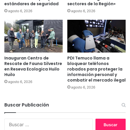
estándares de seguridad
sectores de la Región»
6
0
agosto 6, 2026
agosto 6, 2026
0
n
u
e
v
o
s
Inauguran Centro de
PDI Temuco llama a
t
Rescate de Fauna Silvestre
bloquear teléfonos
é
en Reseva Ecologica Huilo
robados para proteger la
c
Huilo
información personal y
n
combatir el mercado ilegal
agosto 6, 2026
i
agosto 6, 2026
c
o
s
Buscar Publicación
y
p
r
B
o
u