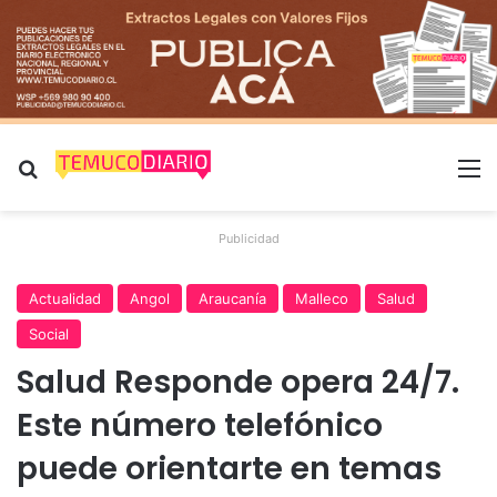
Buscar por
M
Publicidad
Actualidad
Angol
Araucanía
Malleco
Salud
Social
Salud Responde opera 24/7.
Este número telefónico
puede orientarte en temas