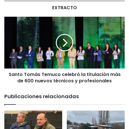
EXTRACTO
S
a
n
t
o
T
o
m
á
Santo Tomás Temuco celebró la titulación más
s
de 600 nuevos técnicos y profesionales
T
e
m
Publicaciones relacionadas
u
c
o
c
e
l