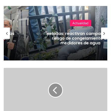
Actualidad
as vías
Heladas: reactivan campaña p
Tren
riesgo de congelamiento de
medidores de agua
E
X
T
R
A
C
T
O