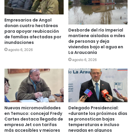
e
b
r
Empresarios de Angol
ó
donan cuatro hectáreas
Desborde del río Imperial
l
para apoyar reubicación
mantiene aisladas a miles
de familias afectadas por
a
de personas y deja
inundaciones
t
viviendas bajo el agua en
i
agosto 6, 2026
La Araucanía
t
agosto 6, 2026
u
l
a
c
i
ó
n
m
Nuevas micromovilidades
Delegado Presidencial:
á
en Temuco: concejal Fredy
«durante los próximos días
s
Cartes destaca llegada de
se pronostican bajas
d
empresa Jet con tarifas
temperaturas e incluso
e
más accesibles y mejores
nevadas en algunos