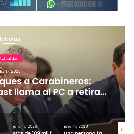
Noticias
Actualidad
ulio 17, 2026
ques a Carabineros:
t llama al PC a retirar
derogar parte de la Ley
-Retamal
julio 17, 2026
julio 17, 2026
julio 17, 2
de producción agrícola ante avance del sistema frontal
Mas de 109 mil familias de La Araucania aun no cuentan con electricidad.
Una persona fallecida en Temuco y el Rio Imperial desbordado deja temporal