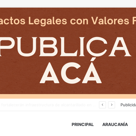
Tras nuevos ataques a Carabineros: Diputado Tomás Kast llama al PC a retirar proyecto que busca derogar parte de la Ley Naín-Retamal
Publicid
PRINCIPAL
ARAUCANÍA