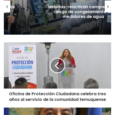
as vías
Heladas: reactivan campaña p
Tren
riesgo de congelamiento de
medidores de agua
O
f
i
c
i
n
a
d
e
Oficina de Protección Ciudadana celebra tres
P
años al servicio de la comunidad temuquense
r
o
t
D
e