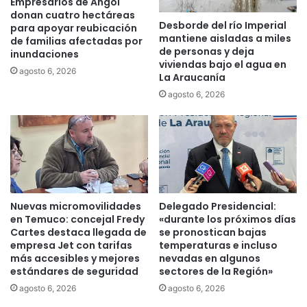
Empresarios de Angol
t
u
donan cuatro hectáreas
r
Desborde del río Imperial
e
para apoyar reubicación
mantiene aisladas a miles
e
s
de familias afectadas por
de personas y deja
s
inundaciones
e
viviendas bajo el agua en
a
i
agosto 6, 2026
La Araucanía
ñ
m
agosto 6, 2026
o
p
s
i
a
d
l
a
s
e
e
l
r
r
v
e
Nuevas micromovilidades
Delegado Presidencial:
i
c
en Temuco: concejal Fredy
«durante los próximos días
c
h
Cartes destaca llegada de
se pronostican bajas
i
a
empresa Jet con tarifas
temperaturas e incluso
o
z
más accesibles y mejores
nevadas en algunos
d
estándares de seguridad
sectores de la Región»
o
e
d
agosto 6, 2026
agosto 6, 2026
l
e