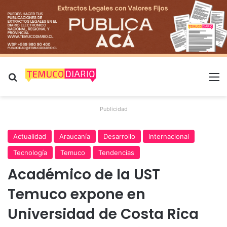
Buscar por
M
Publicidad
Actualidad
Araucanía
Desarrollo
Internacional
Tecnología
Temuco
Tendencias
Académico de la UST
Temuco expone en
Universidad de Costa Rica