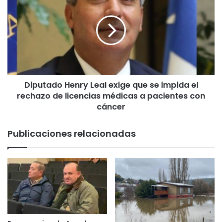
i
c
p
c
u
i
t
ó
a
n
d
C
o
i
H
u
Diputado Henry Leal exige que se impida el
e
d
rechazo de licencias médicas a pacientes con
n
a
r
cáncer
d
y
a
L
Publicaciones relacionadas
n
e
a
a
c
l
e
e
l
x
e
i
b
g
r
e
a
q