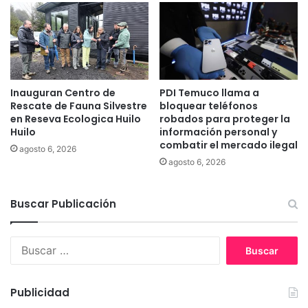
a
l
c
i
o
c
m
e
u
n
n
c
i
Inauguran Centro de
PDI Temuco llama a
i
Rescate de Fauna Silvestre
bloquear teléfonos
d
a
en Reseva Ecologica Huilo
robados para proteger la
a
s
Huilo
información personal y
d
m
combatir el mercado ilegal
t
agosto 6, 2026
é
agosto 6, 2026
e
d
m
i
u
c
Buscar Publicación
q
a
u
s
e
a
B
n
p
u
s
a
s
e
c
c
Publicidad
i
a