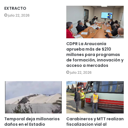
o
c
r
i
EXTRACTO
p
r
julio 22, 2026
r
u
e
g
s
í
u
a
CDPR La Araucanía
n
s
aprueba más de $210
t
b
millones para programas
a
a
de formación, innovación y
s
r
acceso a mercados
d
i
julio 22, 2026
e
á
s
t
g
r
r
i
a
c
c
a
i
s
a
y
Temporal deja millonarios
Carabineros y MTT realizan
s
r
daños en el Estadio
fiscalizacion vial al
e
e