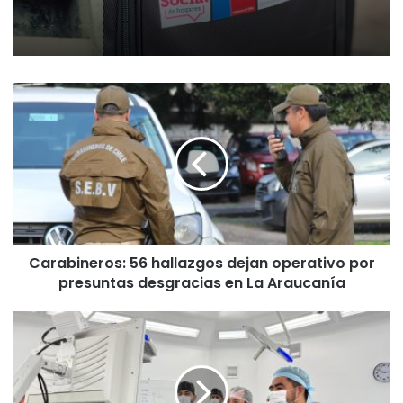
o
C
a
r
a
b
i
n
e
r
Carabineros: 56 hallazgos dejan operativo por
o
presuntas desgracias en La Araucanía
s
:
5
H
6
o
h
s
a
p
l
i