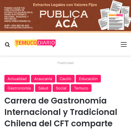
Buscar por
M
Publicidad
Actualidad
Araucanía
Cautín
Educación
Gastronomía
Salud
Social
Temuco
Carrera de Gastronomía
Internacional y Tradicional
Chilena del CFT comparte