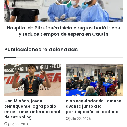
l
t
a
a
z
l
g
d
o
Hospital de Pitrufquén inicia cirugías bariátricas
e
s
y reduce tiempos de espera en Cautín
P
d
i
e
t
Publicaciones relacionadas
j
r
a
u
n
f
o
q
p
u
e
é
r
n
a
i
t
n
Con 13 años, joven
Plan Regulador de Temuco
i
i
temuquense logra podio
avanza junto a la
v
c
en certamen internacional
participación ciudadana
o
de Grappling
i
julio 22, 2026
p
a
julio 22, 2026