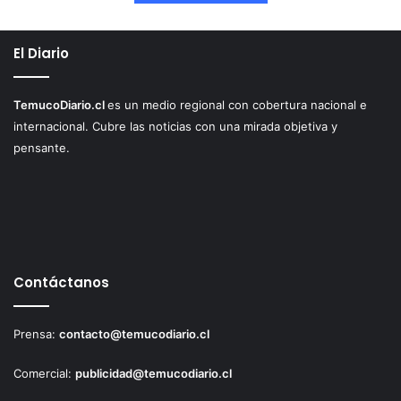
i
n
El Diario
a
e
n
TemucoDiario.cl
es un medio regional con cobertura nacional e
v
internacional. Cubre las noticias con una mirada objetiva y
i
v
pensante.
o
e
n
c
o
m
u
Contáctanos
n
a
d
Prensa:
contacto@temucodiario.cl
e
C
Comercial:
publicidad@temucodiario.cl
u