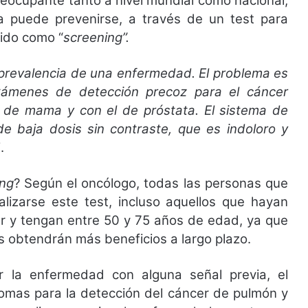
eocupante tanto a nivel mundial como nacional,
gía puede prevenirse, a través de un test para
ido como “
screening”.
 prevalencia de una enfermedad. El problema es
xámenes de detección precoz para el cáncer
r de mama y con el de próstata. El sistema de
e baja dosis sin contraste, que es indoloro y
.
ing
? Según el oncólogo, todas las personas que
lizarse este test, incluso aquellos que hayan
 y tengan entre 50 y 75 años de edad, ya que
s obtendrán más beneficios a largo plazo.
r la enfermedad con alguna señal previa, el
ntomas para la detección del cáncer de pulmón y