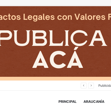
Deportes Temuco termina relación contractual con Arturo Sanhueza tras derrota ante Copiapó
Publicid
PRINCIPAL
ARAUCANÍA