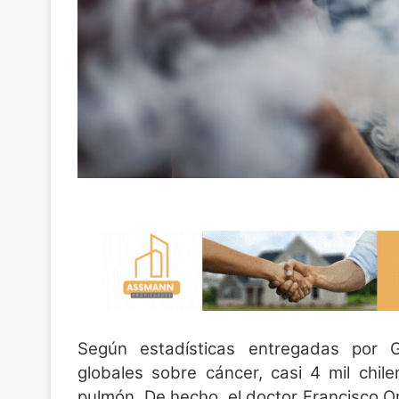
Según estadísticas entregadas por G
globales sobre cáncer, casi 4 mil chi
pulmón. De hecho, el doctor Francisco Or