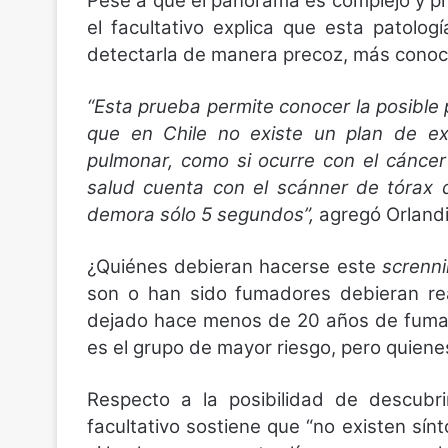
Pese a que el panorama es complejo y pr
el facultativo explica que esta patolo
detectarla de manera precoz, más conoc
“Esta prueba permite conocer la posible
que en Chile no existe un plan de e
pulmonar, como si ocurre con el cánce
salud cuenta con el scánner de tórax d
demora sólo 5 segundos”,
agregó Orlandi
¿Quiénes debieran hacerse este
screnn
son o han sido fumadores debieran rea
dejado hace menos de 20 años de fumar
es el grupo de mayor riesgo, pero quiene
Respecto a la posibilidad de descubri
facultativo sostiene que “no existen sí