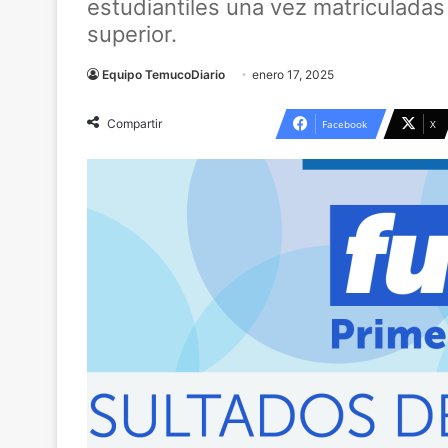
estudiantiles una vez matriculadas
superior.
Equipo TemucoDiario
enero 17, 2025
Compartir
Facebook
X