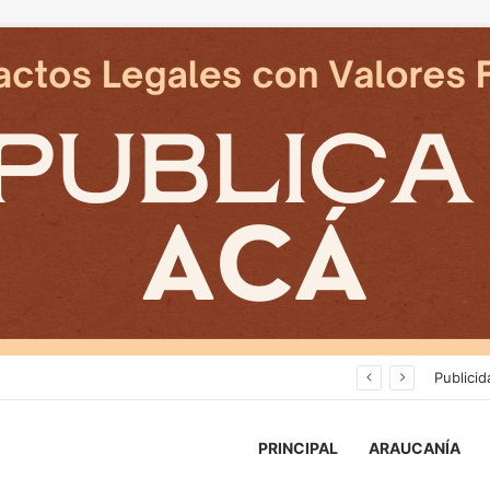
Avanza construcción de nuevas vías del proyecto de extensión Tren Temuco-Gorbea
Publicid
PRINCIPAL
ARAUCANÍA