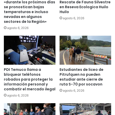
o
«durante los próximos días
Rescate de Fauna Silvestre
e
V
se pronostican bajas
en Reseva Ecologica Huilo
l
i
temperaturas e incluso
Huilo
e
nevadas en algunos
t
agosto 6, 2026
sectores de la Región»
c
a
c
l
agosto 6, 2026
i
d
ó
e
n
l
p
H
a
o
r
s
a
p
PDI Temuco llama a
Estudiantes de liceo de
l
i
bloquear teléfonos
Pitrufquen no pueden
a
t
robados para proteger la
estudiar ante cierre de
g
a
información personal y
ruta S-70 por socavon
r
l
combatir el mercado ilegal
agosto 6, 2026
a
D
agosto 6, 2026
t
r
u
.
i
H
d
e