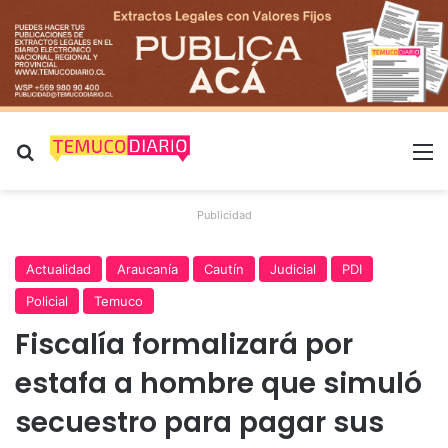
Buscar por
M
Publicidad
Actualidad
Araucanía
Cautín
Judicial
PDI
Policial
Temuco
Fiscalía formalizará por
estafa a hombre que simuló
secuestro para pagar sus