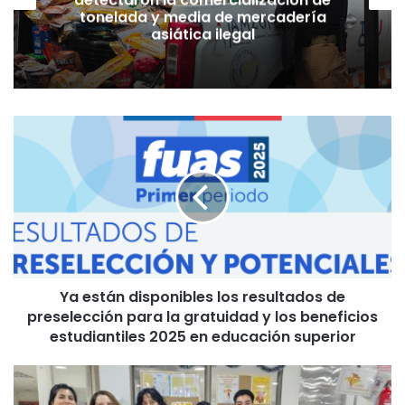
tonelada y media de mercadería
asiática ilegal
Y
a
e
s
t
á
n
d
i
Ya están disponibles los resultados de
s
preselección para la gratuidad y los beneficios
p
o
estudiantiles 2025 en educación superior
n
i
“
b
H