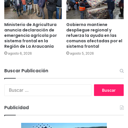
a
r
d
n
y
á
l
n
Ministerio de Agricultura
Gobierno mantiene
o
H
anuncia declaración de
despliegue regional y
s
e
emergencia agrícola por
refuerza la ayuda en las
b
n
sistema frontal en la
comunas afectadas por el
e
Región de La Araucanía
sistema frontal
r
n
í
agosto 6, 2026
agosto 5, 2026
e
q
f
u
i
Buscar Publicación
e
c
z
i
A
B
o
r
u
s
a
s
e
v
c
s
e
Publicidad
a
t
n
r
u
a
:
d
e