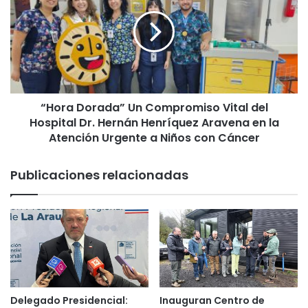
l
o
e
r
s
a
l
D
o
o
s
r
r
a
e
“Hora Dorada” Un Compromiso Vital del
d
s
Hospital Dr. Hernán Henríquez Aravena en la
a
u
”
Atención Urgente a Niños con Cáncer
l
U
t
n
Publicaciones relacionadas
a
C
d
o
o
m
s
p
d
r
e
o
p
m
r
i
e
s
Delegado Presidencial:
Inauguran Centro de
s