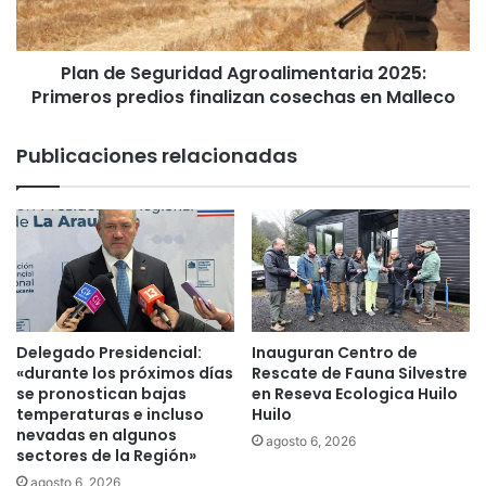
S
o
e
s
g
o
Plan de Seguridad Agroalimentaria 2025:
u
s
Primeros predios finalizan cosechas en Malleco
r
t
i
u
d
Publicaciones relacionadas
v
a
o
d
p
A
r
g
i
r
m
o
e
a
r
l
a
i
Delegado Presidencial:
Inauguran Centro de
r
m
«durante los próximos días
Rescate de Fauna Silvestre
e
e
se pronostican bajas
en Reseva Ecologica Huilo
u
temperaturas e incluso
Huilo
n
n
nevadas en algunos
t
agosto 6, 2026
sectores de la Región»
i
a
ó
r
agosto 6, 2026