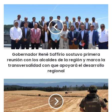
G
o
b
e
r
n
a
d
o
Gobernador René Saffirio sostuvo primera
r
reunión con los alcaldes de la región y marca la
R
e
transversalidad con que apoyará el desarrollo
n
regional
é
S
P
a
l
f
a
f
n
i
d
r
e
i