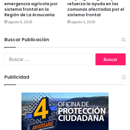
g
s
emergencia agrícola por
refuerza la ayuda en las
i
sistema frontal en la
comunas afectadas por el
f
ó
Región de La Araucanía
sistema frontal
i
n
n
agosto 6, 2026
agosto 5, 2026
y
a
m
l
a
Buscar Publicación
i
r
z
c
a
B
a
n
u
l
c
s
a
o
c
t
s
Publicidad
a
r
e
r
a
c
:
n
h
s
a
v
s
e
e
r
n
s
M
a