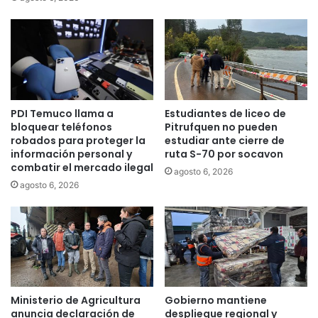
n
i
c
a
o
2
n
0
l
2
o
5
s
:
PDI Temuco llama a
Estudiantes de liceo de
a
P
bloquear teléfonos
Pitrufquen no pueden
l
r
robados para proteger la
estudiar ante cierre de
c
i
información personal y
ruta S-70 por socavon
a
m
combatir el mercado ilegal
agosto 6, 2026
l
e
agosto 6, 2026
d
r
e
o
s
s
d
p
e
r
l
e
a
d
r
i
Ministerio de Agricultura
Gobierno mantiene
e
o
anuncia declaración de
despliegue regional y