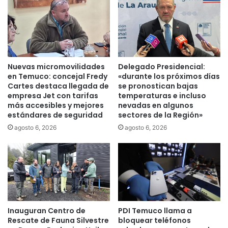
e
d
l
e
a
l
s
F
a
i
g
s
Nuevas micromovilidades
Delegado Presidencial:
u
c
en Temuco: concejal Fredy
«durante los próximos días
a
a
Cartes destaca llegada de
se pronostican bajas
s
l
empresa Jet con tarifas
temperaturas e incluso
d
más accesibles y mejores
nevadas en algunos
R
estándares de seguridad
sectores de la Región»
e
o
l
b
agosto 6, 2026
agosto 6, 2026
L
e
a
r
g
t
o
o
V
G
i
a
l
r
Inauguran Centro de
PDI Temuco llama a
l
r
Rescate de Fauna Silvestre
bloquear teléfonos
a
i