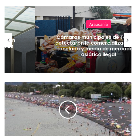
Araucanía
Cámaras municipales de Temu
lación
detectaron la comercialización
hueza
tonelada y media de mercader
pó
asiática ilegal
A
d
í
a
s
d
e
l