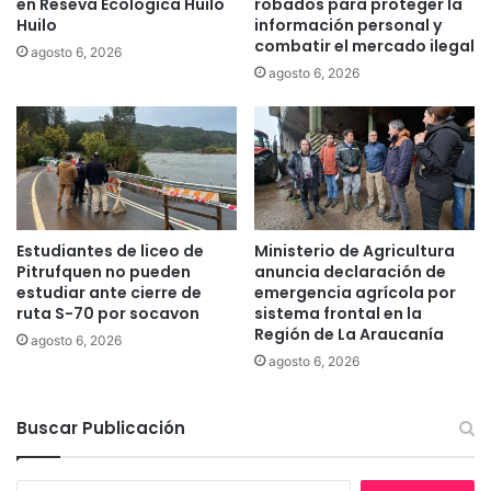
en Reseva Ecologica Huilo
robados para proteger la
r
d
Huilo
información personal y
r
o
combatir el mercado ilegal
agosto 6, 2026
i
:
agosto 6, 2026
c
"
a
T
e
a
s
n
t
g
á
r
n
a
a
v
Estudiantes de liceo de
Ministerio de Agricultura
p
e
Pitrufquen no pueden
anuncia declaración de
t
c
estudiar ante cierre de
emergencia agrícola por
o
o
ruta S-70 por socavon
sistema frontal en la
s
Región de La Araucanía
m
agosto 6, 2026
p
o
agosto 6, 2026
a
q
r
u
a
Buscar Publicación
e
e
m
l
a