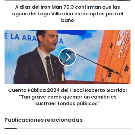
I
A días del Iron Man 70.3 confirman que las
r
aguas del Lago Villarrica están aptos para el
o
n
baño
M
a
C
n
u
7
e
0
n
.
t
3
a
c
P
o
ú
n
b
f
Cuenta Pública 2024 del Fiscal Roberto Garrido:
l
i
"Tan grave como quemar un camión es
i
r
c
sustraer fondos públicos"
m
a
a
2
Publicaciones relacionadas
n
0
q
2
u
4