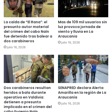
e
C
n
a
t
s
o
c
La caída de “El Rana”: el
Mas de 109 mil usuarios sin
P
o
presunto autor material
luz provoca jornada de
A
s
del crimen del cabo Naín
viento y lluvia en La
E
d
fue detenido tras balear a
Araucania
S
e
dos carabineros
julio 16, 2026
e
S
julio 16, 2026
n
e
L
g
a
u
A
r
r
i
a
d
u
a
c
d
Dos carabineros resultan
SENAPRED declara Alerta
a
d
heridos a bala durante
Amarilla en la región de La
n
e
operativo en Valdivia:
Araucanía
í
A
detienen a presunto
julio 16, 2026
a
l
implicado en el crimen del
.
cabo Eugenio Naín
t