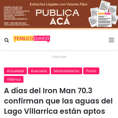
Buscar por
M
Publicidad
Actualidad
Araucanía
Medioambiente
Pucón
Villarrica
A días del Iron Man 70.3
confirman que las aguas del
Lago Villarrica están aptos