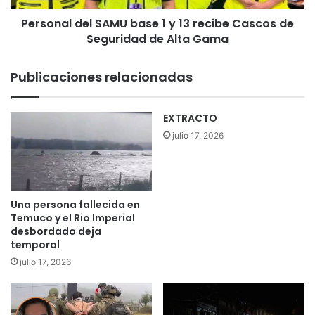
o
d
o
Personal del SAMU base 1 y 13 recibe Cascos de
e
b
Seguridad de Alta Gama
l
t
S
u
A
Publicaciones relacionadas
v
M
o
U
e
b
EXTRACTO
l
a
julio 17, 2026
m
s
e
e
j
1
o
y
r
1
Una persona fallecida en
r
3
Temuco y el Rio Imperial
e
r
desbordado deja
n
temporal
e
d
c
julio 17, 2026
i
i
m
b
i
e