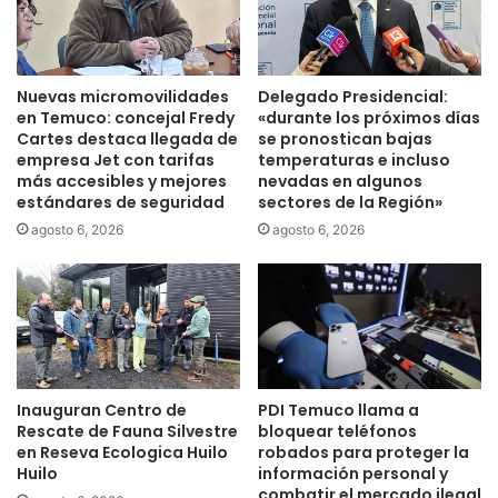
g
e
r
h
a
a
v
c
Nuevas micromovilidades
Delegado Presidencial:
e
e
en Temuco: concejal Fredy
«durante los próximos días
c
r
Cartes destaca llegada de
se pronostican bajas
o
l
empresa Jet con tarifas
temperaturas e incluso
m
o
más accesibles y mejores
nevadas en algunos
o
estándares de seguridad
sectores de la Región»
s
q
p
agosto 6, 2026
agosto 6, 2026
u
r
e
i
m
m
a
e
r
r
u
o
n
s
c
Inauguran Centro de
PDI Temuco llama a
c
Rescate de Fauna Silvestre
bloquear teléfonos
a
a
en Reseva Ecologica Huilo
robados para proteger la
m
m
Huilo
información personal y
i
b
combatir el mercado ilegal