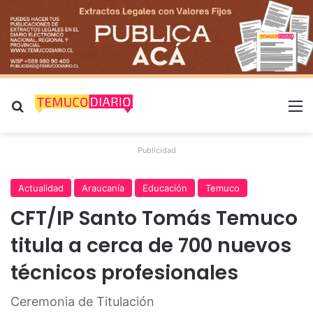
Buscar por
M
Publicidad
Actualidad
Araucanía
Educación
Temuco
CFT/IP Santo Tomás Temuco
titula a cerca de 700 nuevos
técnicos profesionales
Ceremonia de Titulación