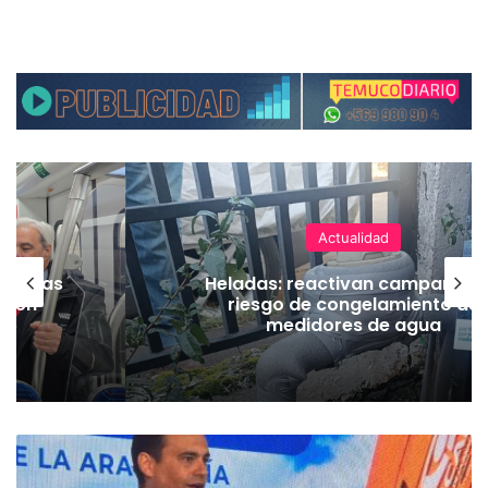
Actualidad
as vías
Heladas: reactivan campaña p
Tren
riesgo de congelamiento de
medidores de agua
C
u