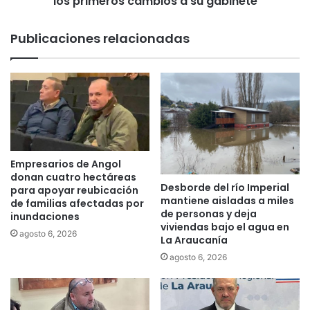
los primeros cambios a su gabinete
a
m
l
i
Publicaciones relacionadas
R
r
o
,
b
R
e
e
r
n
t
é
o
S
G
a
a
f
Empresarios de Angol
r
f
donan cuatro hectáreas
r
Desborde del río Imperial
i
para apoyar reubicación
mantiene aisladas a miles
i
de familias afectadas por
r
de personas y deja
d
inundaciones
i
viviendas bajo el agua en
o
o
agosto 6, 2026
La Araucanía
:
y
agosto 6, 2026
"
a
T
d
a
e
n
b