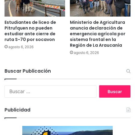
f
l
e
a
s
t
i
e
Estudiantes de liceo de
Ministerio de Agricultura
o
m
Pitrufquen no pueden
anuncia declaración de
n
p
estudiar ante cierre de
emergencia agrícola por
a
ruta S-70 por socavon
sistema frontal en la
o
Región de La Araucanía
l
r
agosto 6, 2026
e
a
agosto 6, 2026
s
d
a
Buscar Publicación
2
0
2
B
5
u
s
c
Publicidad
a
r
: