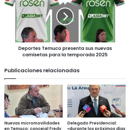
á
p
s
o
T
r
e
t
m
e
u
s
c
T
o
Deportes Temuco presenta sus nuevas
e
t
camisetas para la temporada 2025
m
i
u
t
c
Publicaciones relacionadas
u
o
l
p
a
r
a
e
c
s
e
e
r
n
c
t
a
a
Nuevas micromovilidades
Delegado Presidencial:
d
s
en Temuco: concejal Fredy
«durante los próximos días