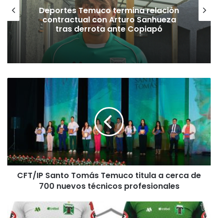
Deportes Temuco termina relación
contractual con Arturo Sanhueza
tras derrota ante Copiapó
C
F
T
/
I
P
S
a
n
CFT/IP Santo Tomás Temuco titula a cerca de
t
700 nuevos técnicos profesionales
o
T
o
D
m
e