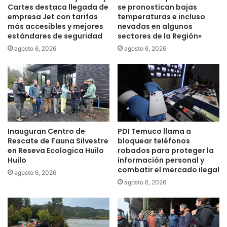
e
u
Cartes destaca llegada de
se pronostican bajas
7
empresa Jet con tarifas
temperaturas e incluso
s
más accesibles y mejores
nevadas en algunos
0
n
estándares de seguridad
sectores de la Región»
0
u
n
e
agosto 6, 2026
agosto 6, 2026
u
v
e
a
v
s
o
c
s
a
t
m
é
i
Inauguran Centro de
PDI Temuco llama a
c
s
Rescate de Fauna Silvestre
bloquear teléfonos
n
e
en Reseva Ecologica Huilo
robados para proteger la
i
t
Huilo
información personal y
c
a
combatir el mercado ilegal
agosto 6, 2026
o
s
agosto 6, 2026
s
p
p
a
r
r
o
a