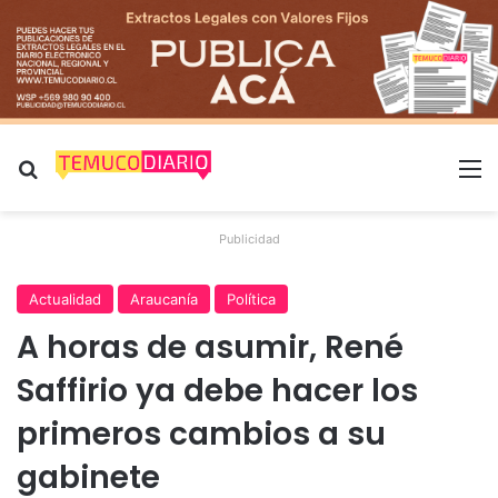
Buscar por
M
Publicidad
Actualidad
Araucanía
Política
A horas de asumir, René
Saffirio ya debe hacer los
primeros cambios a su
gabinete