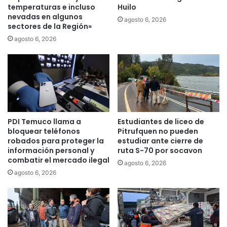
e
temperaturas e incluso
Huilo
nevadas en algunos
m
agosto 6, 2026
sectores de la Región»
p
r
agosto 6, 2026
e
n
d
e
d
o
r
PDI Temuco llama a
Estudiantes de liceo de
a
bloquear teléfonos
Pitrufquen no pueden
s
robados para proteger la
estudiar ante cierre de
d
información personal y
ruta S-70 por socavon
e
combatir el mercado ilegal
agosto 6, 2026
P
agosto 6, 2026
i
t
r
u
f