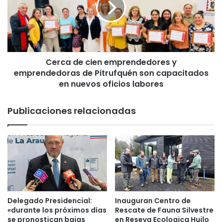
t
a
r
d
i
e
a
c
i
Cerca de cien emprendedores y
e
emprendedoras de Pitrufquén son capacitados
n
e
en nuevos oficios labores
m
p
Publicaciones relacionadas
r
e
n
d
e
d
o
r
e
Delegado Presidencial:
Inauguran Centro de
s
«durante los próximos días
Rescate de Fauna Silvestre
y
se pronostican bajas
en Reseva Ecologica Huilo