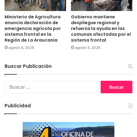
q
u
é
Ministerio de Agricultura
Gobierno mantiene
n
anuncia declaración de
despliegue regional y
s
emergencia agrícola por
refuerza la ayuda en las
o
sistema frontal en la
comunas afectadas por el
Región de La Araucanía
sistema frontal
n
c
agosto 6, 2026
agosto 5, 2026
a
p
Buscar Publicación
a
c
i
B
t
u
a
s
d
c
o
Publicidad
a
s
r
e
:
n
n
u