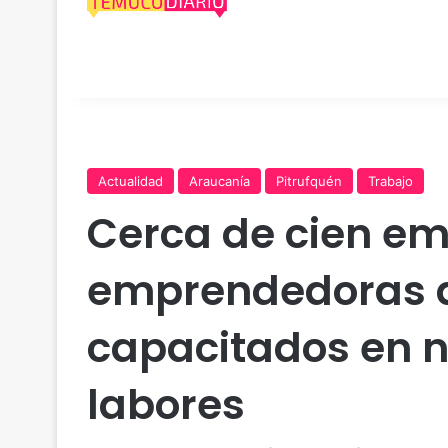
Actualidad
Araucanía
Pitrufquén
Trabajo
Cerca de cien e
emprendedoras d
capacitados en n
labores