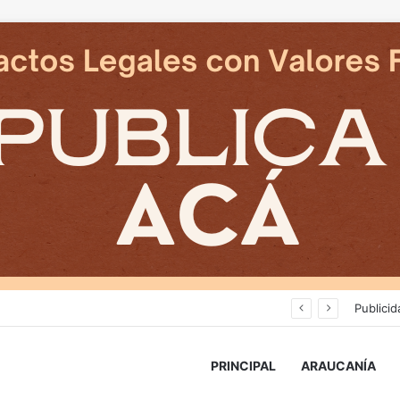
Cámaras municipales de Temuco detectaron la comercialización de tonelada y media de mercadería asiática ilegal
Publicid
PRINCIPAL
ARAUCANÍA