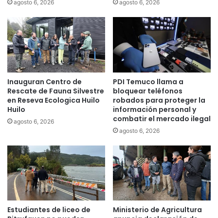
r
e
agosto 6, 2026
agosto 6, 2026
t
P
a
i
f
t
u
r
e
u
g
f
o
q
Inauguran Centro de
PDI Temuco llama a
s
u
Rescate de Fauna Silvestre
bloquear teléfonos
e
é
en Reseva Ecologica Huilo
robados para proteger la
n
n
Huilo
información personal y
l
c
combatir el mercado ilegal
agosto 6, 2026
o
u
agosto 6, 2026
s
m
l
p
í
l
m
e
i
e
t
l
e
s
s
u
Estudiantes de liceo de
Ministerio de Agricultura
u
e