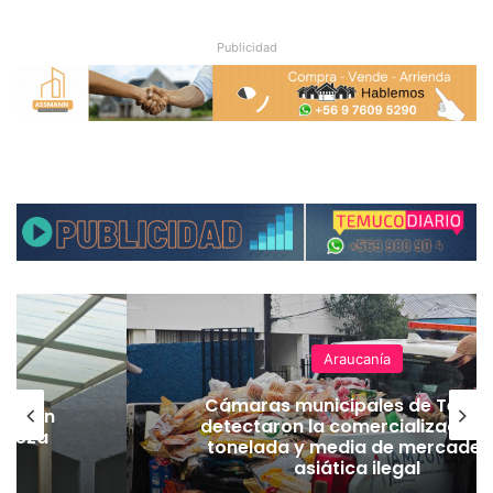
Publicidad
Araucanía
Cámaras municipales de Temu
lación
detectaron la comercialización
hueza
tonelada y media de mercader
pó
asiática ilegal