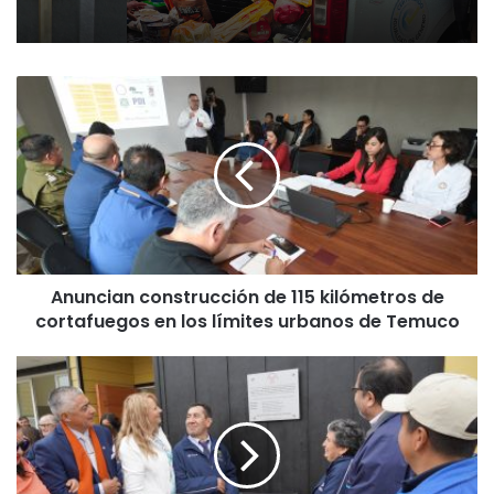
A
n
u
n
c
i
a
n
c
Anuncian construcción de 115 kilómetros de
o
cortafuegos en los límites urbanos de Temuco
n
s
t
A
r
g
u
r
c
u
c
p
i
a