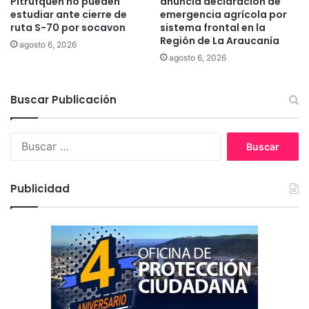
Pitrufquen no pueden
anuncia declaración de
r
ñ
estudiar ante cierre de
emergencia agrícola por
b
ruta S-70 por socavon
sistema frontal en la
o
Región de La Araucanía
a
d
agosto 6, 2026
n
e
agosto 6, 2026
o
l
s
a
d
Buscar Publicación
s
e
e
T
d
B
e
e
u
m
p
s
u
r
c
c
o
Publicidad
a
o
p
r
i
:
a