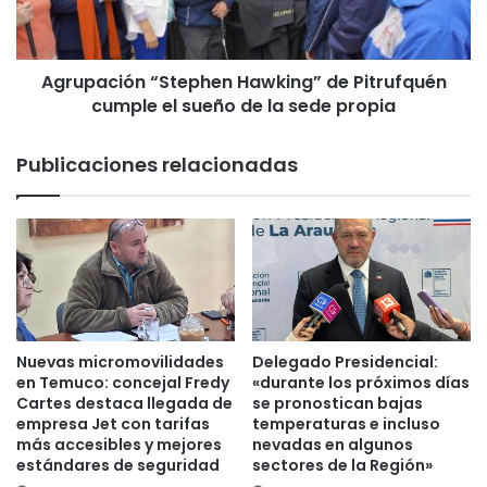
ó
c
n
i
d
ó
e
Agrupación “Stephen Hawking” de Pitrufquén
n
1
cumple el sueño de la sede propia
“
1
S
5
t
Publicaciones relacionadas
k
e
i
p
l
h
ó
e
m
n
e
H
t
a
r
w
o
k
Nuevas micromovilidades
Delegado Presidencial:
s
i
en Temuco: concejal Fredy
«durante los próximos días
d
n
Cartes destaca llegada de
se pronostican bajas
e
empresa Jet con tarifas
temperaturas e incluso
g
más accesibles y mejores
nevadas en algunos
c
”
estándares de seguridad
sectores de la Región»
o
d