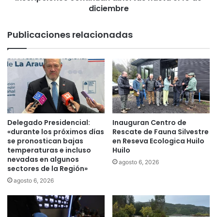
e
a
diciembre
z
r
A
a
Publicaciones relacionadas
r
p
a
a
v
r
e
a
n
e
a
l
r
I
e
r
a
o
Delegado Presidencial:
Inauguran Centro de
l
n
«durante los próximos días
Rescate de Fauna Silvestre
i
M
se pronostican bajas
en Reseva Ecologica Huilo
z
a
temperaturas e incluso
Huilo
a
nevadas en algunos
n
agosto 6, 2026
sectores de la Región»
h
.
i
I
agosto 6, 2026
t
n
o
s
c
c