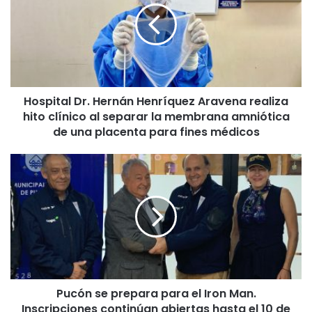
p
i
t
a
l
D
Hospital Dr. Hernán Henríquez Aravena realiza
r
hito clínico al separar la membrana amniótica
.
H
de una placenta para fines médicos
e
r
P
n
u
á
c
n
ó
H
n
e
s
n
e
r
p
í
r
q
Pucón se prepara para el Iron Man.
e
u
Inscripciones continúan abiertas hasta el 10 de
p