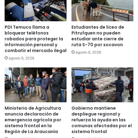
l
r
í
i
n
p
i
c
PDI Temuco llama a
Estudiantes de liceo de
c
i
bloquear teléfonos
Pitrufquen no pueden
o
o
robados para proteger la
estudiar ante cierre de
a
n
información personal y
ruta S-70 por socavon
l
e
combatir el mercado ilegal
agosto 6, 2026
s
s
agosto 6, 2026
e
c
p
o
a
n
r
t
a
i
r
n
l
ú
a
a
Ministerio de Agricultura
Gobierno mantiene
m
n
anuncia declaración de
despliegue regional y
e
a
emergencia agrícola por
refuerza la ayuda en las
m
b
sistema frontal en la
comunas afectadas por el
b
Región de La Araucanía
sistema frontal
i
r
e