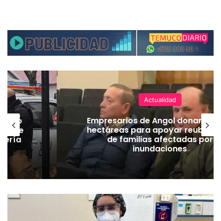
Actualidad
emuco
Empresarios de Angol donan cua
ión de
hectáreas para apoyar reubicac
dería
de familias afectadas por
inundaciones
H
o
s