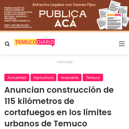
Buscar por
M
Publicidad
Actualidad
Agricultura
Araucanía
Temuco
Anuncian construcción de
115 kilómetros de
cortafuegos en los límites
urbanos de Temuco