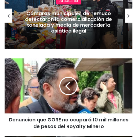
Araucanía
Cámaras municipales de Temuco
detectaron la comercialización de
tonelada y media de mercadería
asiática ilegal
D
e
n
u
n
c
i
a
n
Denuncian que GORE no ocupará 10 mil millones
q
de pesos del Royalty Minero
u
e