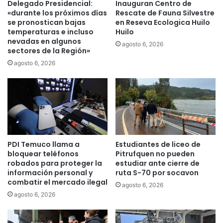
Delegado Presidencial:
Inauguran Centro de
o
e
«durante los próximos días
Rescate de Fauna Silvestre
n
c
se pronostican bajas
en Reseva Ecologica Huilo
e
temperaturas e incluso
Huilo
o
nevadas en algunos
s
n
agosto 6, 2026
sectores de la Región»
d
n
e
u
agosto 6, 2026
p
e
e
v
s
o
o
s
s
r
d
e
e
c
PDI Temuco llama a
Estudiantes de liceo de
l
o
bloquear teléfonos
Pitrufquen no pueden
R
r
robados para proteger la
estudiar ante cierre de
o
r
información personal y
ruta S-70 por socavon
y
i
combatir el mercado ilegal
agosto 6, 2026
a
d
agosto 6, 2026
l
o
t
s
y
e