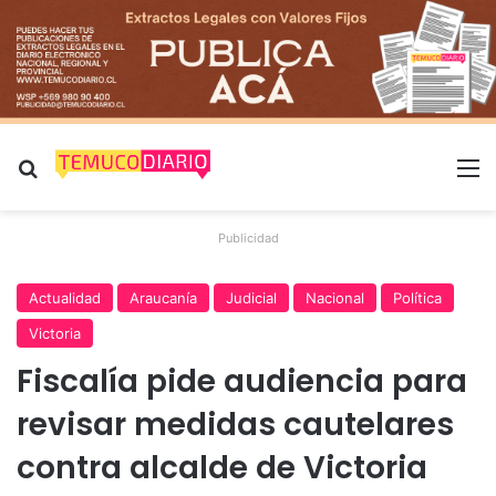
Buscar por
M
Publicidad
Actualidad
Araucanía
Judicial
Nacional
Política
Victoria
Fiscalía pide audiencia para
revisar medidas cautelares
contra alcalde de Victoria