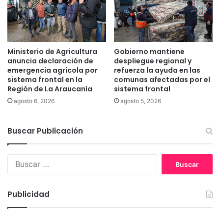
M
n
i
n
n
o
e
v
r
i
Ministerio de Agricultura
Gobierno mantiene
o
e
anuncia declaración de
despliegue regional y
m
emergencia agrícola por
refuerza la ayuda en las
sistema frontal en la
comunas afectadas por el
b
Región de La Araucanía
sistema frontal
r
e
agosto 6, 2026
agosto 5, 2026
y
d
Buscar Publicación
i
c
i
B
e
u
m
s
b
c
r
Publicidad
a
e
r