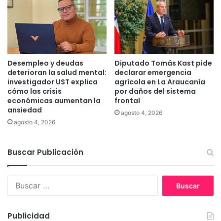
a
z
l
a
c
“
a
m
l
a
d
s
Desempleo y deudas
Diputado Tomás Kast pide
e
i
deterioran la salud mental:
declarar emergencia
d
v
investigador UST explica
agrícola en La Araucanía
e
a
cómo las crisis
por daños del sistema
V
económicas aumentan la
frontal
”
ansiedad
i
d
agosto 4, 2026
c
e
agosto 4, 2026
t
l
o
b
Buscar Publicación
r
o
i
r
a
d
B
e
u
R
s
í
c
o
Publicidad