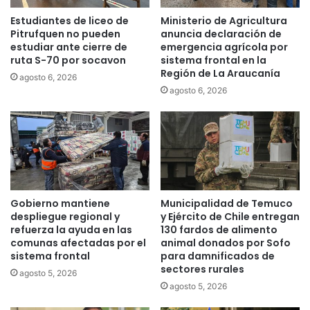
s
d
r
Estudiantes de liceo de
Ministerio de Agricultura
i
e
Pitrufquen no pueden
anuncia declaración de
d
a
estudiar ante cierre de
emergencia agrícola por
a
l
ruta S-70 por socavon
sistema frontal en la
s
Región de La Araucanía
i
agosto 6, 2026
c
z
agosto 6, 2026
a
a
u
r
t
á
e
n
l
n
a
u
r
e
Gobierno mantiene
Municipalidad de Temuco
e
v
despliegue regional y
y Ejército de Chile entregan
s
a
refuerza la ayuda en las
130 fardos de alimento
c
l
comunas afectadas por el
animal donados por Sofo
o
i
sistema frontal
para damnificados de
n
m
sectores rurales
agosto 5, 2026
t
p
agosto 5, 2026
r
i
a
e