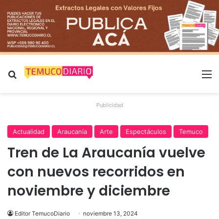
Buscar por
M
Publicidad
Actualidad
Araucanía
Arte
Espectáculos
Temuco
Tren de La Araucanía vuelve
con nuevos recorridos en
noviembre y diciembre
Editor TemucoDiario
noviembre 13, 2024