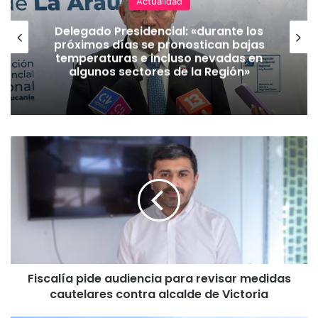
Actualidad
Delegado Presidencial: «durante los
próximos días se pronostican bajas
temperaturas e incluso nevadas en
algunos sectores de la Región»
F
i
s
c
a
l
í
a
p
Fiscalía pide audiencia para revisar medidas
i
cautelares contra alcalde de Victoria
d
e