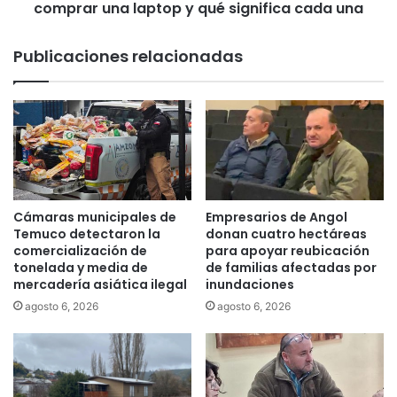
e
comprar una laptop y qué significa cada una
c
s
i
a
a
Publicaciones relacionadas
7
d
7
e
e
l
x
a
t
s
r
e
a
s
n
p
j
e
Cámaras municipales de
Empresarios de Angol
e
c
Temuco detectaron la
donan cuatro hectáreas
r
i
comercialización de
para apoyar reubicación
o
tonelada y media de
de familias afectadas por
f
mercadería asiática ilegal
inundaciones
s
i
"
c
agosto 6, 2026
agosto 6, 2026
i
a
l
c
e
i
g
o
a
n