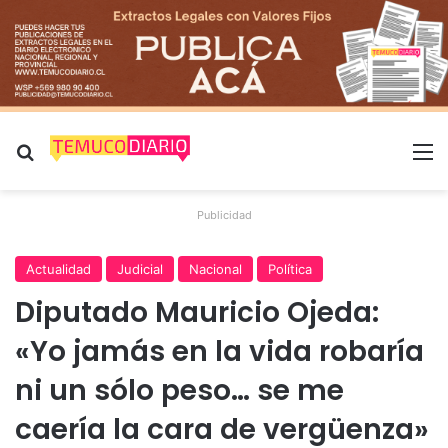
Buscar por
M
Publicidad
Actualidad
Judicial
Nacional
Política
Diputado Mauricio Ojeda:
«Yo jamás en la vida robaría
ni un sólo peso… se me
caería la cara de vergüenza»