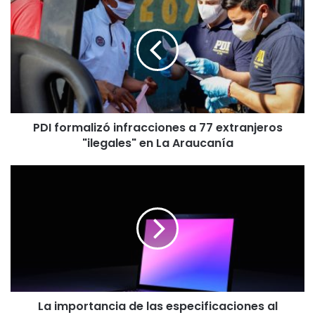
D
I
f
o
r
m
a
l
PDI formalizó infracciones a 77 extranjeros
i
"ilegales" en La Araucanía
z
ó
i
L
n
a
f
i
r
m
a
p
c
o
c
r
i
t
o
a
n
La importancia de las especificaciones al
n