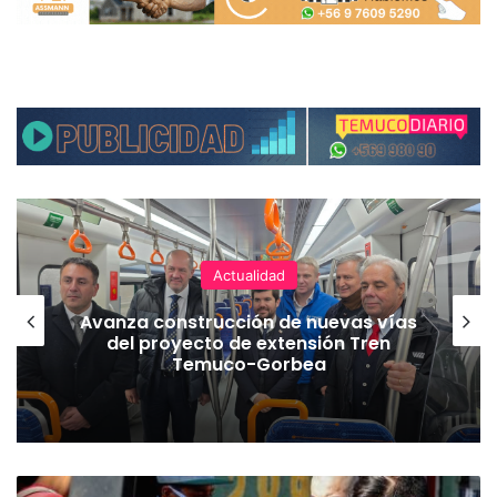
Actualidad
Avanza construcción de nuevas vías
del proyecto de extensión Tren
Temuco-Gorbea
P