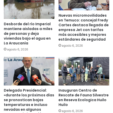
l
e
e
s
Nuevas micromovilidades
s
a
en Temuco: concejal Fredy
"
l
Desborde del río Imperial
Cartes destaca llegada de
e
c
mantiene aisladas a miles
empresa Jet con tarifas
n
o
de personas y deja
más accesibles y mejores
L
m
viviendas bajo el agua en
estándares de seguridad
a
p
La Araucanía
agosto 6, 2026
A
r
agosto 6, 2026
r
a
a
r
u
u
c
n
a
a
n
l
í
a
a
Delegado Presidencial:
Inauguran Centro de
p
«durante los próximos días
Rescate de Fauna Silvestre
t
se pronostican bajas
en Reseva Ecologica Huilo
o
temperaturas e incluso
Huilo
p
nevadas en algunos
agosto 6, 2026
y