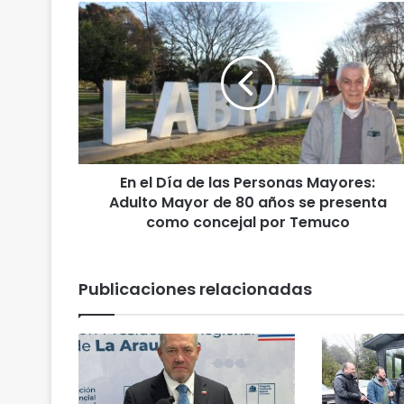
E
n
e
l
D
í
a
d
e
En el Día de las Personas Mayores:
l
Adulto Mayor de 80 años se presenta
a
s
como concejal por Temuco
P
e
r
Publicaciones relacionadas
s
o
n
a
s
M