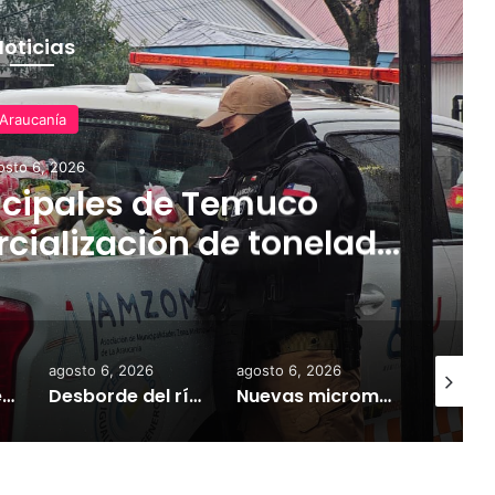
Noticias
Araucanía
osto 6, 2026
cipales de Temuco
cialización de tonelada
dería asiática ilegal
agosto 6, 2026
agosto 6, 2026
agosto 6,
Empresarios de Angol donan cuatro hectáreas para apoyar reubicación de familias afectadas por inundaciones
Desborde del río Imperial mantiene aisladas a miles de personas y deja viviendas bajo el agua en La Araucanía
Nuevas micromovilidades en Temuco: concejal Fredy Cartes destaca llegada de empresa Jet con tarifas más accesibles y mejores estándares de seguridad