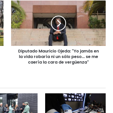
D
i
p
u
t
a
d
o
M
Diputado Mauricio Ojeda: "Yo jamás en
a
la vida robaría ni un sólo peso... se me
u
r
caería la cara de vergüenza"
i
c
i
o
O
j
e
d
a