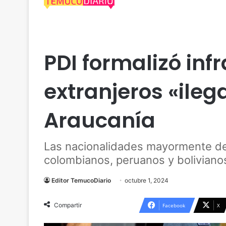
Actualidad
Araucanía
PDI
PDI formalizó inf
extranjeros «ileg
Araucanía
Las nacionalidades mayormente d
colombianos, peruanos y boliviano
Editor TemucoDiario
octubre 1, 2024
Compartir
Facebook
X