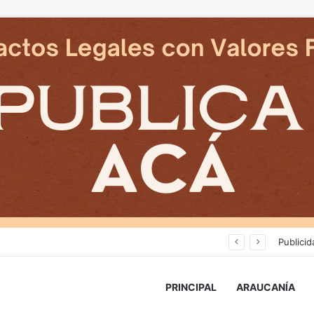
Cámaras municipales de Temuco detectaron la comercialización de tonelada y media de mercadería asiática ilegal
Publicid
PRINCIPAL
ARAUCANÍA