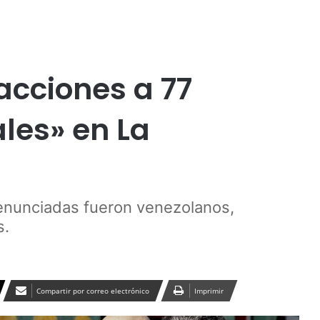
Publicidad
racciones a 77
ales» en La
enunciadas fueron venezolanos,
s.
Compartir por correo electrónico
Imprimir