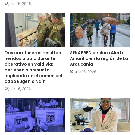
e
c
julio 16, 2026
n
a
r
n
o
í
b
a
o
p
d
o
e
s
Dos carabineros resultan
SENAPRED declara Alerta
c
t
heridos a bala durante
Amarilla en la región de La
a
u
operativo en Valdivia:
Araucanía
b
l
detienen a presunto
l
julio 16, 2026
a
implicado en el crimen del
e
r
cabo Eugenio Naín
s
o
julio 16, 2026
e
n
n
a
L
l
a
S
A
u
r
b
a
s
u