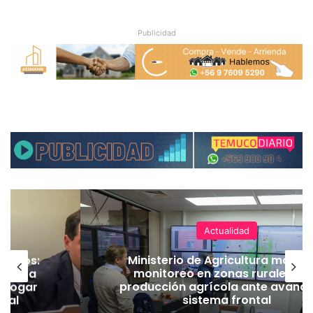
Publicidad
Actualidad
ineros:
Ministerio de Agricultura manti
l PC a
monitoreo en zonas rurales y 
derogar
producción agrícola ante avance
amal
sistema frontal