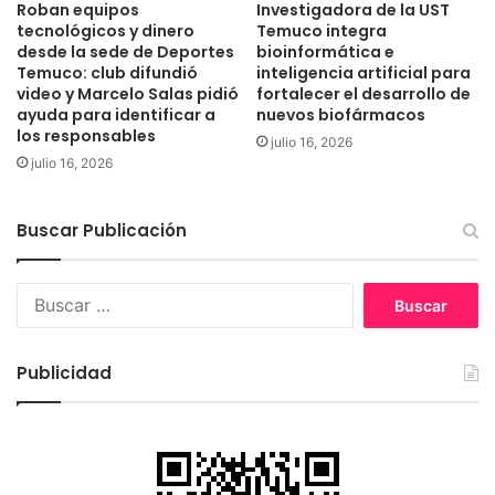
i
Roban equipos
Investigadora de la UST
c
d
tecnológicos y dinero
Temuco integra
a
i
desde la sede de Deportes
bioinformática e
n
Temuco: club difundió
inteligencia artificial para
o
í
video y Marcelo Salas pidió
fortalecer el desarrollo de
E
ayuda para identificar a
nuevos biofármacos
a
l
los responsables
y
é
julio 16, 2026
o
julio 16, 2026
c
t
t
r
r
Buscar Publicación
a
i
s
c
r
o
B
e
u
g
s
i
c
o
Publicidad
a
n
r
e
:
s