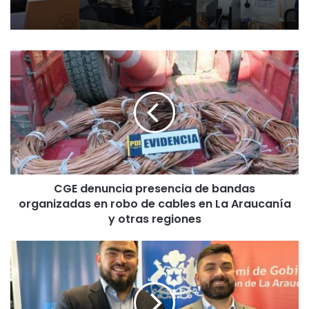
C
G
E
d
e
n
u
n
c
CGE denuncia presencia de bandas
i
organizadas en robo de cables en La Araucanía
a
p
y otras regiones
r
e
M
s
á
e
s
n
d
c
e