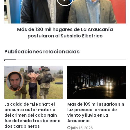
i
1
a
3
d
0
e
m
b
Más de 130 mil hogares de La Araucanía
i
a
postularon al Subsidio Eléctrico
l
n
h
d
o
Publicaciones relacionadas
a
g
s
a
o
r
r
e
g
s
a
d
n
e
i
L
z
a
La caída de “El Rana”: el
Mas de 109 mil usuarios sin
a
A
presunto autor material
luz provoca jornada de
d
r
del crimen del cabo Naín
viento y lluvia en La
a
fue detenido tras balear a
Araucania
a
s
dos carabineros
u
julio 16, 2026