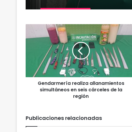
G
e
n
d
a
r
m
e
r
Gendarmería realiza allanamientos
í
simultáneos en seis cárceles de la
a
r
región
e
a
l
Publicaciones relacionadas
i
z