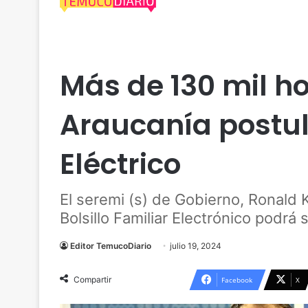
Actualidad
Araucanía
Economía
Nacional
S
Más de 130 mil h
Araucanía postul
Eléctrico
El seremi (s) de Gobierno, Ronald 
Bolsillo Familiar Electrónico podrá 
Editor TemucoDiario
julio 19, 2024
Compartir
Facebook
X