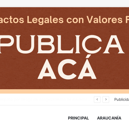
Deportes Temuco termina relación contractual con Arturo Sanhueza tras derrota ante Copiapó
Publicid
PRINCIPAL
ARAUCANÍA