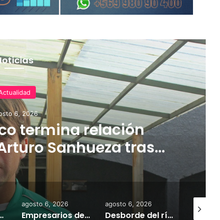
Noticias
Actualidad
osto 6, 2026
o termina relación
Arturo Sanhueza tras
ante Copiapó
agosto 6, 2026
agosto 6, 2026
agosto 7,
 la comercialización de tonelada y media de mercadería asiática ilegal
Empresarios de Angol donan cuatro hectáreas para apoyar reubicación de familias afectadas por inundaciones
Desborde del río Imperial mantiene aisladas a miles de personas y deja viviendas bajo el agua en La Araucanía