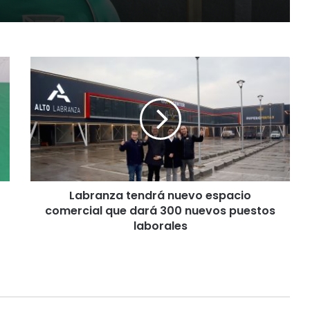
L
a
b
r
a
n
z
a
t
Labranza tendrá nuevo espacio
e
comercial que dará 300 nuevos puestos
n
d
laborales
r
á
n
u
e