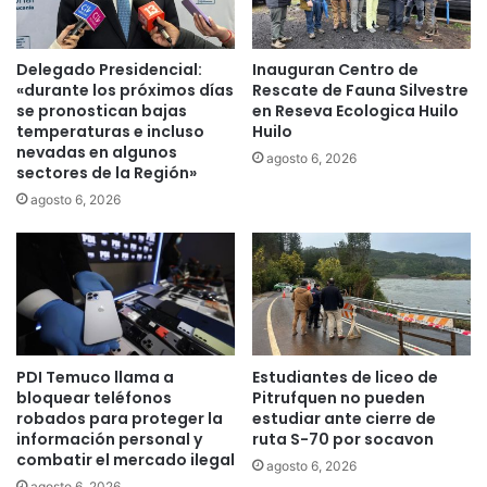
u
m
a
a
r
n
Delegado Presidencial:
Inauguran Centro de
t
a
«durante los próximos días
Rescate de Fauna Silvestre
e
s
se pronostican bajas
en Reseva Ecologica Huilo
l
temperaturas e incluso
Huilo
a
nevadas en algunos
a
c
agosto 6, 2026
sectores de la Región»
B
a
o
r
agosto 6, 2026
m
m
b
i
e
l
r
e
o
s
s
d
d
e
PDI Temuco llama a
Estudiantes de liceo de
e
t
bloquear teléfonos
Pitrufquen no pueden
F
o
robados para proteger la
estudiar ante cierre de
u
n
información personal y
ruta S-70 por socavon
n
e
combatir el mercado ilegal
agosto 6, 2026
d
l
agosto 6, 2026