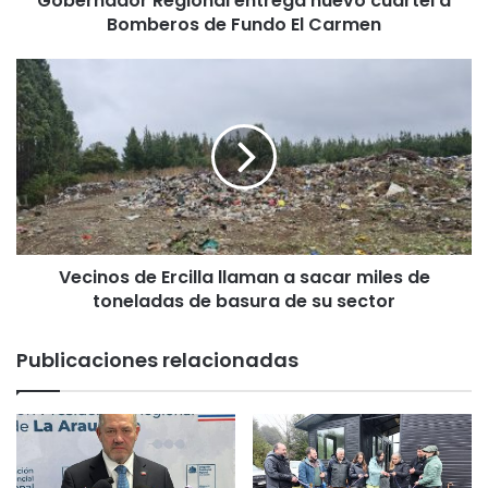
Gobernador Regional entrega nuevo cuartel a
Bomberos de Fundo El Carmen
R
e
g
V
i
e
o
c
n
i
a
n
l
o
e
s
n
d
t
e
r
Vecinos de Ercilla llaman a sacar miles de
E
e
toneladas de basura de su sector
r
g
c
a
i
Publicaciones relacionadas
n
l
u
l
e
a
v
l
o
l
c
a