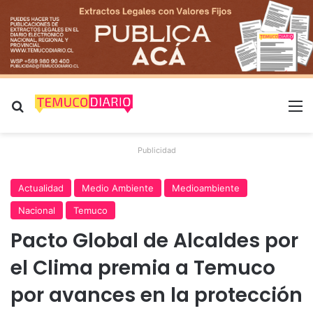
Buscar por
M
Publicidad
Actualidad
Medio Ambiente
Medioambiente
Nacional
Temuco
Pacto Global de Alcaldes por
el Clima premia a Temuco
por avances en la protección