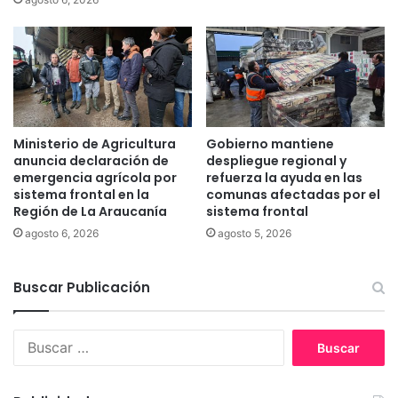
o
a
E
d
l
a
C
s
a
d
r
e
m
b
e
a
Ministerio de Agricultura
Gobierno mantiene
n
s
anuncia declaración de
despliegue regional y
u
emergencia agrícola por
refuerza la ayuda en las
sistema frontal en la
comunas afectadas por el
r
Región de La Araucanía
sistema frontal
a
d
agosto 6, 2026
agosto 5, 2026
e
s
Buscar Publicación
u
s
e
B
c
u
t
s
o
c