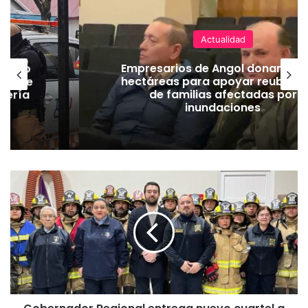
Actualidad
emuco
Empresarios de Angol donan cua
ión de
hectáreas para apoyar reubicac
dería
de familias afectadas por
inundaciones
G
o
b
e
r
n
a
d
o
r