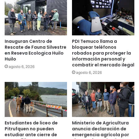
o
n
p
n
o
u
r
e
a
v
v
o
Inauguran Centro de
PDI Temuco llama a
a
p
Rescate de Fauna Silvestre
bloquear teléfonos
n
l
en Reseva Ecologica Huilo
robados para proteger la
c
a
Huilo
información personal y
e
z
combatir el mercado ilegal
agosto 6, 2026
s
o
agosto 6, 2026
e
p
n
a
l
r
a
a
p
o
r
p
o
t
t
a
Estudiantes de liceo de
Ministerio de Agricultura
e
r
Pitrufquen no pueden
anuncia declaración de
c
a
estudiar ante cierre de
emergencia agrícola por
c