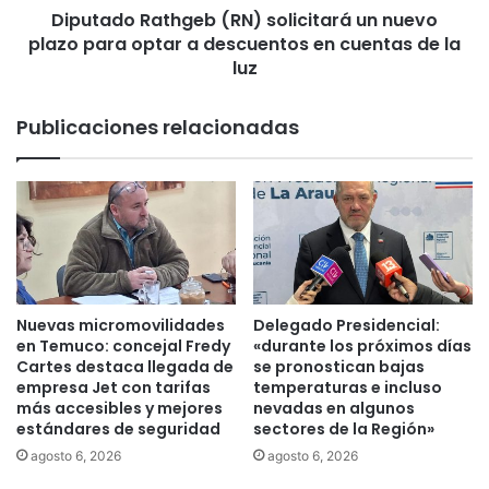
o
Diputado Rathgeb (RN) solicitará un nuevo
a
r
plazo para optar a descuentos en cuentas de la
t
e
h
luz
l
g
C
e
Publicaciones relacionadas
l
b
i
(
m
R
a
N
p
)
r
s
e
o
m
l
i
i
Nuevas micromovilidades
Delegado Presidencial:
a
c
en Temuco: concejal Fredy
«durante los próximos días
a
i
Cartes destaca llegada de
se pronostican bajas
T
t
empresa Jet con tarifas
temperaturas e incluso
e
más accesibles y mejores
nevadas en algunos
a
estándares de seguridad
sectores de la Región»
m
r
u
á
agosto 6, 2026
agosto 6, 2026
c
u