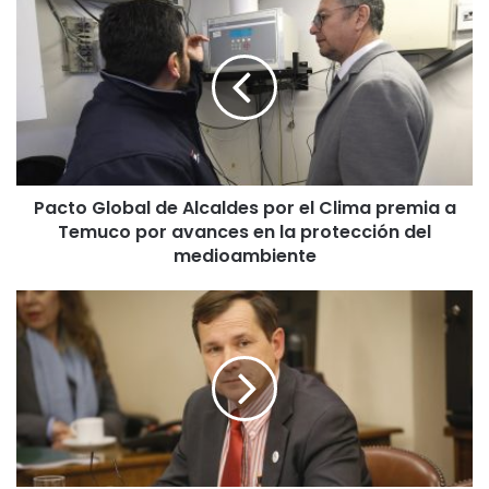
a
c
t
o
G
l
o
b
Pacto Global de Alcaldes por el Clima premia a
a
Temuco por avances en la protección del
l
d
medioambiente
e
A
D
l
i
c
p
a
u
l
t
d
a
e
d
s
o
p
R