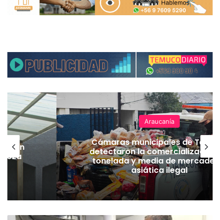
Araucanía
Cámaras municipales de Temu
lación
detectaron la comercialización
hueza
tonelada y media de mercader
pó
asiática ilegal
P