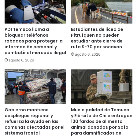
e
v
q
i
u
c
e
i
PDI Temuco llama a
Estudiantes de liceo de
r
o
bloquear teléfonos
Pitrufquen no pueden
a
s
robados para proteger la
estudiar ante cierre de
e
p
información personal y
ruta S-70 por socavon
s
ú
combatir el mercado ilegal
agosto 6, 2026
t
b
agosto 6, 2026
e
l
d
i
o
c
m
o
i
s
n
r
g
e
o
a
Gobierno mantiene
Municipalidad de Temuco
l
despliegue regional y
y Ejército de Chile entregan
i
refuerza la ayuda en las
130 fardos de alimento
z
comunas afectadas por el
animal donados por Sofo
sistema frontal
para damnificados de
a