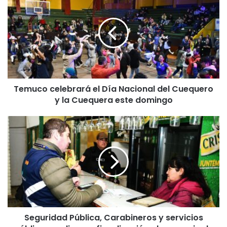
e
m
u
c
o
c
e
l
Temuco celebrará el Día Nacional del Cuequero
e
y la Cuequera este domingo
b
r
a
S
r
e
á
g
e
u
l
r
D
i
í
d
a
a
N
d
a
Seguridad Pública, Carabineros y servicios
P
c