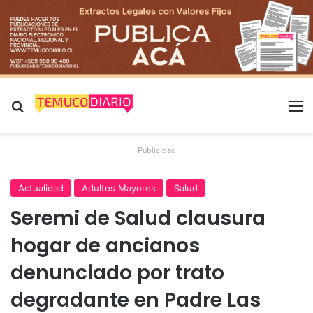
Buscar por
M
Publicidad
Actualidad
Adultos Mayores
Salud
Seremi de Salud clausura
hogar de ancianos
denunciado por trato
degradante en Padre Las