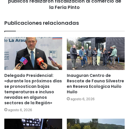
públicos realizaron fiscalización al comercio de
ú
i
b
la Feria Pinto
o
l
n
i
Publicaciones relacionadas
a
c
l
a
d
,
e
C
l
a
C
r
u
a
e
b
q
i
Delegado Presidencial:
Inauguran Centro de
u
n
«durante los próximos días
Rescate de Fauna Silvestre
e
e
se pronostican bajas
en Reseva Ecologica Huilo
r
r
temperaturas e incluso
Huilo
o
nevadas en algunos
o
agosto 6, 2026
sectores de la Región»
y
s
l
y
agosto 6, 2026
a
s
C
e
u
r