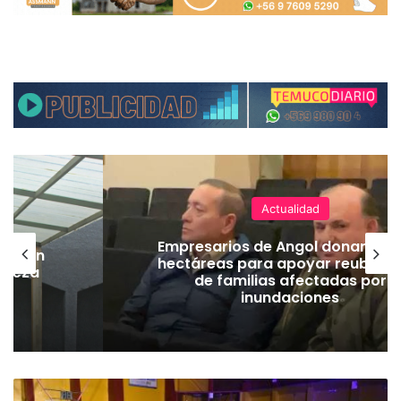
Actualidad
Empresarios de Angol donan cua
lación
hectáreas para apoyar reubicac
hueza
de familias afectadas por
pó
inundaciones
T