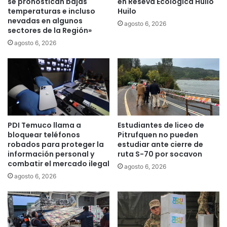
se pronostican bajas
en Reseva Ecologica Huilo
l
L
temperaturas e incluso
Huilo
l
nevadas en algunos
a
agosto 6, 2026
sectores de la Región»
e
A
j
r
agosto 6, 2026
o
a
s
u
,
c
u
a
n
n
i
í
e
a
PDI Temuco llama a
Estudiantes de liceo de
n
P
bloquear teléfonos
Pitrufquen no pueden
d
r
robados para proteger la
estudiar ante cierre de
o
o
información personal y
ruta S-70 por socavon
f
g
combatir el mercado ilegal
agosto 6, 2026
u
r
agosto 6, 2026
e
a
r
m
z
a
a
d
s
e