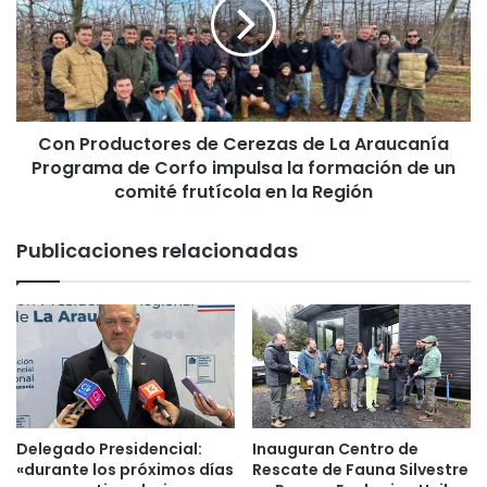
b
P
e
r
a
o
l
d
o
u
s
c
p
Con Productores de Cerezas de La Araucanía
t
a
Programa de Corfo impulsa la formación de un
o
d
r
comité frutícola en la Región
r
e
e
s
Publicaciones relacionadas
s
d
d
e
e
C
M
e
a
r
r
e
t
z
í
a
n
s
Delegado Presidencial:
Inauguran Centro de
V
d
«durante los próximos días
Rescate de Fauna Silvestre
a
e