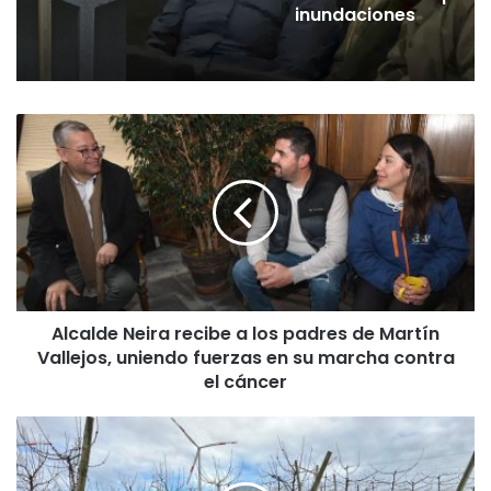
pó
inundaciones
A
l
c
a
l
d
e
N
e
Alcalde Neira recibe a los padres de Martín
i
Vallejos, uniendo fuerzas en su marcha contra
r
a
el cáncer
r
e
C
c
o
i
n