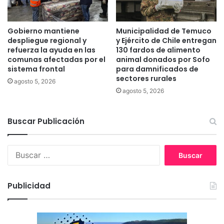
e
C
n
o
s
r
Gobierno mantiene
Municipalidad de Temuco
u
f
despliegue regional y
y Ejército de Chile entregan
m
o
refuerza la ayuda en las
130 fardos de alimento
a
i
comunas afectadas por el
animal donados por Sofo
r
sistema frontal
para damnificados de
m
sectores rurales
c
p
agosto 5, 2026
h
u
agosto 5, 2026
a
l
c
s
o
Buscar Publicación
a
n
l
t
a
B
r
f
u
a
o
s
e
r
c
l
m
Publicidad
a
c
a
r
á
c
:
n
i