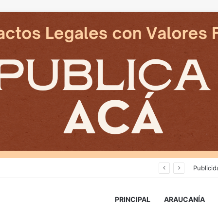
Avanza construcción de nuevas vías del proyecto de extensión Tren Temuco-Gorbea
Publicid
PRINCIPAL
ARAUCANÍA