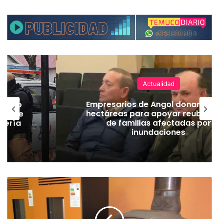
Actualidad
emuco
Empresarios de Angol donan cua
ión de
hectáreas para apoyar reubicac
dería
de familias afectadas por
inundaciones
H
a
s
t