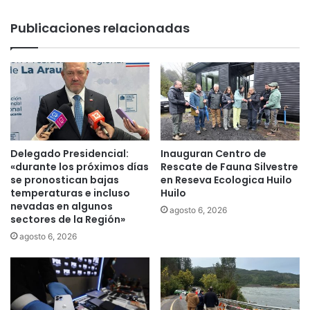
t
d
a
e
Publicaciones relacionadas
s
a
l
r
a
e
s
p
p
o
o
r
s
t
t
a
u
j
Delegado Presidencial:
Inauguran Centro de
l
e
«durante los próximos días
Rescate de Fauna Silvestre
a
d
se pronostican bajas
en Reseva Ecologica Huilo
c
e
temperaturas e incluso
Huilo
i
nevadas en algunos
T
agosto 6, 2026
sectores de la Región»
o
e
n
m
agosto 6, 2026
e
u
s
c
a
o
l
d
r
i