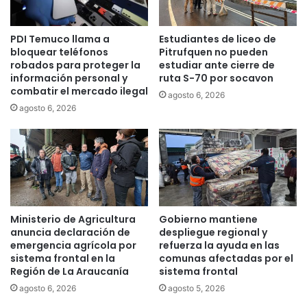
e
a
c
r
PDI Temuco llama a
Estudiantes de liceo de
a
i
bloquear teléfonos
Pitrufquen no pueden
m
o
robados para proteger la
estudiar ante cierre de
b
.
información personal y
ruta S-70 por socavon
i
c
combatir el mercado ilegal
agosto 6, 2026
o
l
agosto 6, 2026
d
p
e
o
c
r
a
p
l
r
e
e
f
o
a
c
Ministerio de Agricultura
Gobierno mantiene
c
u
anuncia declaración de
despliegue regional y
t
p
emergencia agrícola por
refuerza la ayuda en las
o
a
sistema frontal en la
comunas afectadas por el
r
Región de La Araucanía
sistema frontal
c
e
i
agosto 6, 2026
agosto 5, 2026
s
ó