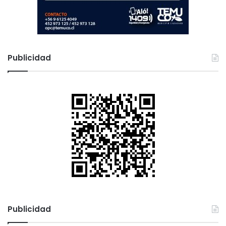
s
s
Publicidad
Publicidad