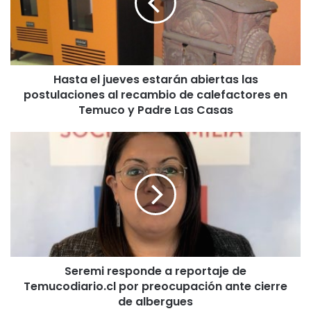
a
e
l
j
u
Hasta el jueves estarán abiertas las
e
postulaciones al recambio de calefactores en
v
e
Temuco y Padre Las Casas
s
e
S
s
e
t
r
a
e
r
m
á
i
n
r
a
e
b
s
i
Seremi responde a reportaje de
p
e
Temucodiario.cl por preocupación ante cierre
o
r
n
de albergues