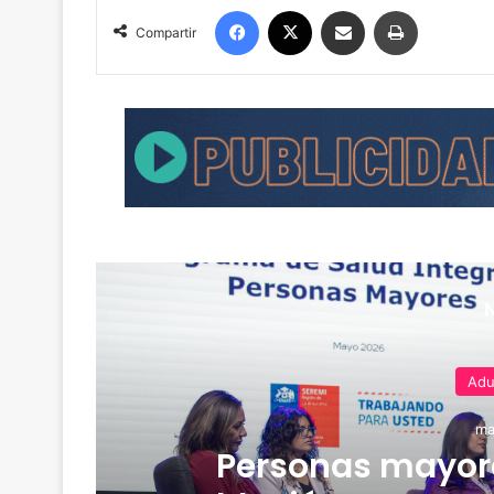
Facebook
X
Compartir por correo electrónico
Imprimir
Compartir
Adu
ma
Personas mayores