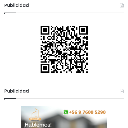
i
Publicidad
ó
n
Publicidad