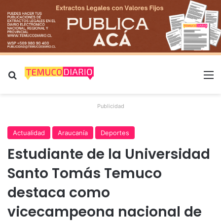
Buscar por
M
Publicidad
Actualidad
Araucanía
Deportes
Estudiante de la Universidad
Santo Tomás Temuco
destaca como
vicecampeona nacional de