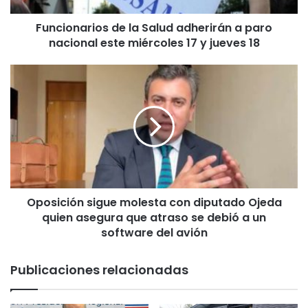
r
Funcionarios de la Salud adherirán a paro
i
nacional este miércoles 17 y jueves 18
o
s
d
O
e
p
l
o
a
s
S
i
a
c
l
i
u
ó
d
n
a
Oposición sigue molesta con diputado Ojeda
s
d
quien asegura que atraso se debió a un
i
h
g
software del avión
e
u
r
e
Publicaciones relacionadas
i
m
r
o
á
l