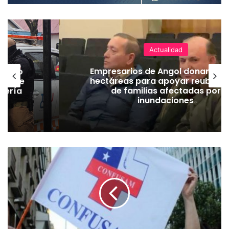
Actualidad
emuco
Empresarios de Angol donan cua
ión de
hectáreas para apoyar reubicac
dería
de familias afectadas por
inundaciones
F
u
n
c
i
o
n
a