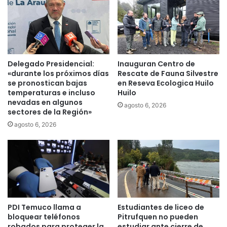
n
e
a
s
p
t
a
a
r
c
o
o
Delegado Presidencial:
Inauguran Centro de
n
n
«durante los próximos días
Rescate de Fauna Silvestre
a
d
se pronostican bajas
en Reseva Ecologica Huilo
c
i
temperaturas e incluso
Huilo
i
nevadas en algunos
p
agosto 6, 2026
sectores de la Región»
o
u
n
t
agosto 6, 2026
a
a
l
d
e
o
s
O
t
j
e
e
m
d
PDI Temuco llama a
Estudiantes de liceo de
i
a
bloquear teléfonos
Pitrufquen no pueden
é
q
robados para proteger la
estudiar ante cierre de