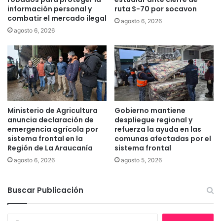
r
u
información personal y
ruta S-70 por socavon
c
i
combatir el mercado ilegal
agosto 6, 2026
o
e
agosto 6, 2026
l
n
e
a
s
s
1
e
7
g
y
u
j
r
u
a
Ministerio de Agricultura
Gobierno mantiene
e
q
anuncia declaración de
despliegue regional y
v
u
emergencia agrícola por
refuerza la ayuda en las
e
e
sistema frontal en la
comunas afectadas por el
s
Región de La Araucanía
sistema frontal
a
1
t
agosto 6, 2026
agosto 5, 2026
8
r
a
Buscar Publicación
s
o
s
B
e