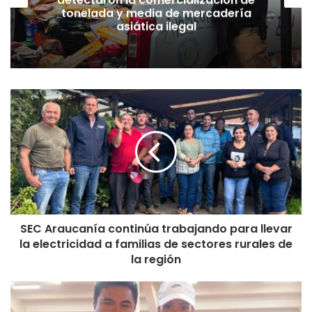
tonelada y media de mercadería
asiática ilegal
S
E
C
A
r
a
u
c
a
SEC Araucanía continúa trabajando para llevar
n
la electricidad a familias de sectores rurales de
í
a
la región
c
o
E
n
s