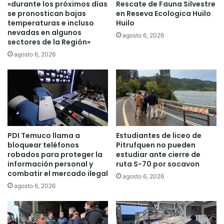
a
«durante los próximos días
Rescate de Fauna Silvestre
v
d
se pronostican bajas
en Reseva Ecologica Huilo
a
S
temperaturas e incluso
Huilo
r
nevadas en algunos
a
agosto 6, 2026
sectores de la Región»
l
n
a
t
agosto 6, 2026
e
o
l
T
e
o
c
m
t
á
r
s
i
T
PDI Temuco llama a
Estudiantes de liceo de
c
e
bloquear teléfonos
Pitrufquen no pueden
i
m
robados para proteger la
estudiar ante cierre de
d
u
información personal y
ruta S-70 por socavon
a
c
combatir el mercado ilegal
agosto 6, 2026
d
o
agosto 6, 2026
a
d
f
e
a
s
m
t