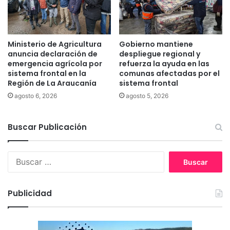
i
a
l
c
i
a
a
c
Ministerio de Agricultura
Gobierno mantiene
s
o
anuncia declaración de
despliegue regional y
d
m
emergencia agrícola por
refuerza la ayuda en las
e
o
sistema frontal en la
comunas afectadas por el
s
Región de La Araucanía
sistema frontal
v
e
i
agosto 6, 2026
agosto 5, 2026
c
c
t
e
o
Buscar Publicación
c
r
a
e
m
B
s
p
u
r
e
s
u
o
c
r
n
Publicidad
a
a
a
r
l
n
:
e
a