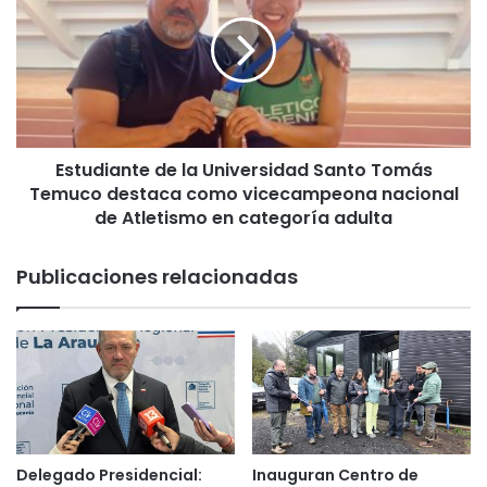
t
t
i
u
n
d
ú
i
a
a
t
n
r
t
a
Estudiante de la Universidad Santo Tomás
e
b
Temuco destaca como vicecampeona nacional
d
a
e
de Atletismo en categoría adulta
j
l
a
a
Publicaciones relacionadas
n
U
d
n
o
i
p
v
a
e
r
r
a
s
l
i
l
d
Delegado Presidencial:
Inauguran Centro de
e