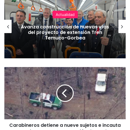
Actualidad
Avanza construcción de nuevas vías
del proyecto de extensión Tren
Temuco-Gorbea
C
a
r
a
b
i
n
e
r
Carabineros detiene a nueve sujetos e incauta
o