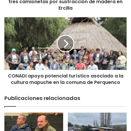
tres camionetas por sustracción de madera en
s
d
Ercilla
e
t
C
i
O
e
N
n
A
e
D
a
I
n
a
u
p
e
o
v
CONADI apoya potencial turístico asociado a la
y
e
cultura mapuche en la comuna de Perquenco
a
s
p
u
o
Publicaciones relacionadas
j
t
e
e
t
n
o
c
s
i
e
a