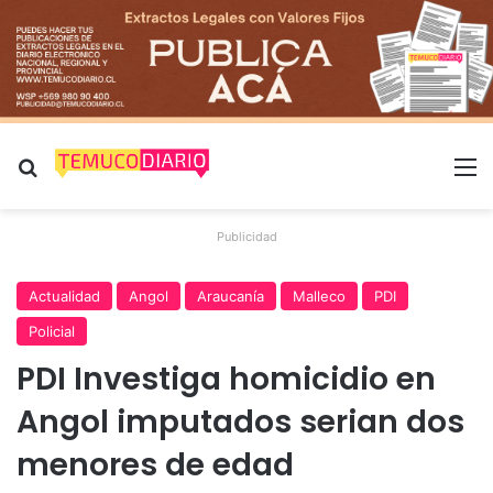
Buscar por
M
Publicidad
Actualidad
Angol
Araucanía
Malleco
PDI
Policial
PDI Investiga homicidio en
Angol imputados serian dos
menores de edad