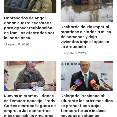
i
l
n
t
c
u
Empresarios de Angol
a
r
donan cuatro hectáreas
u
Desborde del río Imperial
í
para apoyar reubicación
mantiene aisladas a miles
t
de familias afectadas por
s
de personas y deja
a
inundaciones
t
viviendas bajo el agua en
t
i
agosto 6, 2026
La Araucanía
r
c
agosto 6, 2026
e
o
s
a
c
s
a
o
m
c
i
i
o
a
n
d
Nuevas micromovilidades
Delegado Presidencial:
e
o
en Temuco: concejal Fredy
«durante los próximos días
t
a
Cartes destaca llegada de
se pronostican bajas
a
l
empresa Jet con tarifas
temperaturas e incluso
s
a
más accesibles y mejores
nevadas en algunos