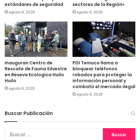
p
estándares de seguridad
sectores de la Región»
c
o
u
agosto 6, 2026
agosto 6, 2026
r
l
s
t
u
u
s
r
t
a
r
m
a
a
c
Inauguran Centro de
PDI Temuco llama a
p
Rescate de Fauna Silvestre
bloquear teléfonos
c
u
en Reseva Ecologica Huilo
robados para proteger la
i
c
Huilo
información personal y
ó
h
combatir el mercado ilegal
n
agosto 6, 2026
e
agosto 6, 2026
d
e
e
n
m
l
Buscar Publicación
a
a
d
c
e
o
B
r
m
u